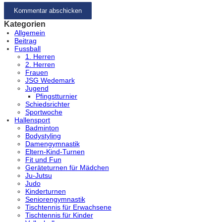
Kategorien
Allgemein
Beitrag
Fussball
1. Herren
2. Herren
Frauen
JSG Wedemark
Jugend
Pfingstturnier
Schiedsrichter
Sportwoche
Hallensport
Badminton
Bodystyling
Damengymnastik
Eltern-Kind-Turnen
Fit und Fun
Geräteturnen für Mädchen
Ju-Jutsu
Judo
Kinderturnen
Seniorengymnastik
Tischtennis für Erwachsene
Tischtennis für Kinder