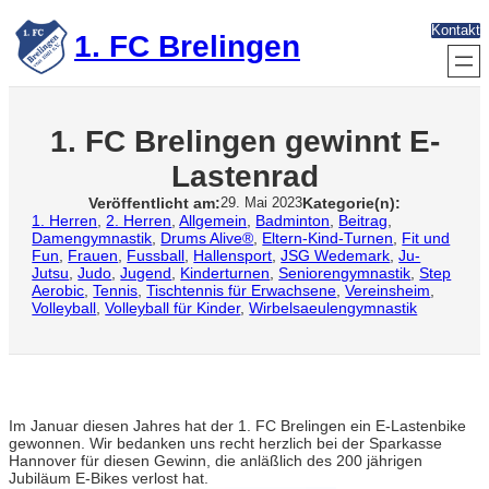
Zum
Kontakt
Inhalt
1. FC Brelingen
springen
1. FC Brelingen gewinnt E-
Lastenrad
Veröffentlicht am:
Kategorie(n):
29. Mai 2023
1. Herren
, 
2. Herren
, 
Allgemein
, 
Badminton
, 
Beitrag
, 
Damengymnastik
, 
Drums Alive®
, 
Eltern-Kind-Turnen
, 
Fit und
Fun
, 
Frauen
, 
Fussball
, 
Hallensport
, 
JSG Wedemark
, 
Ju-
Jutsu
, 
Judo
, 
Jugend
, 
Kinderturnen
, 
Seniorengymnastik
, 
Step
Aerobic
, 
Tennis
, 
Tischtennis für Erwachsene
, 
Vereinsheim
, 
Volleyball
, 
Volleyball für Kinder
, 
Wirbelsaeulengymnastik
Im Januar diesen Jahres hat der 1. FC Brelingen ein E-Lastenbike
gewonnen. Wir bedanken uns recht herzlich bei der Sparkasse
Hannover für diesen Gewinn, die anläßlich des 200 jährigen
Jubiläum E-Bikes verlost hat.