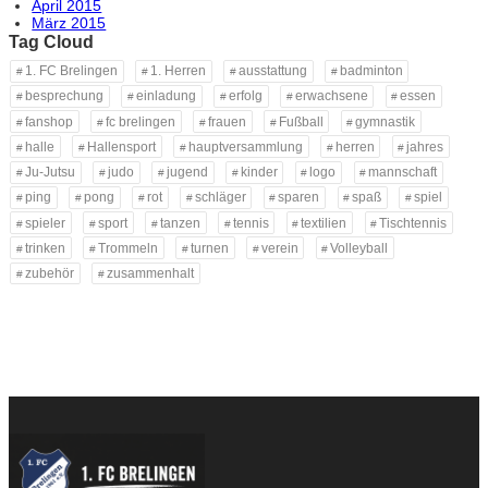
April 2015
März 2015
Tag Cloud
1. FC Brelingen
1. Herren
ausstattung
badminton
besprechung
einladung
erfolg
erwachsene
essen
fanshop
fc brelingen
frauen
Fußball
gymnastik
halle
Hallensport
hauptversammlung
herren
jahres
Ju-Jutsu
judo
jugend
kinder
logo
mannschaft
ping
pong
rot
schläger
sparen
spaß
spiel
spieler
sport
tanzen
tennis
textilien
Tischtennis
trinken
Trommeln
turnen
verein
Volleyball
zubehör
zusammenhalt