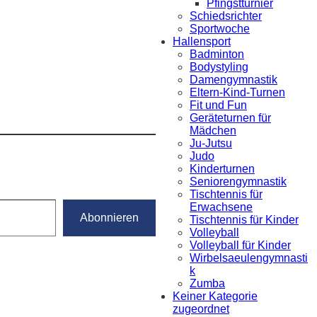
Pfingstturnier
Schiedsrichter
Sportwoche
Hallensport
Badminton
Bodystyling
Damengymnastik
Eltern-Kind-Turnen
Fit und Fun
Geräteturnen für
Mädchen
Ju-Jutsu
Judo
Kinderturnen
Seniorengymnastik
Tischtennis für
Erwachsene
Abonnieren
Tischtennis für Kinder
Volleyball
Volleyball für Kinder
Wirbelsaeulengymnasti
k
Zumba
Keiner Kategorie
zugeordnet