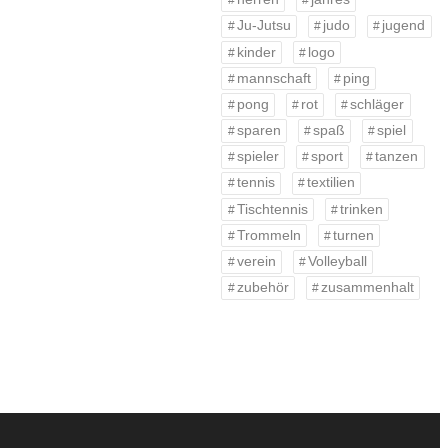
Ju-Jutsu
judo
jugend
kinder
logo
mannschaft
ping
pong
rot
schläger
sparen
spaß
spiel
spieler
sport
tanzen
tennis
textilien
Tischtennis
trinken
Trommeln
turnen
verein
Volleyball
zubehör
zusammenhalt