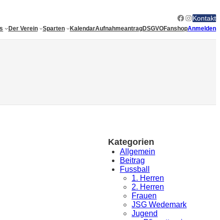
Facebook
Instagram
Kontakt
es
Der Verein
Sparten
Kalendar
Aufnahmeantrag
DSGVO
Fanshop
Anmelden
Kategorien
Allgemein
Beitrag
Fussball
1. Herren
2. Herren
Frauen
JSG Wedemark
Jugend