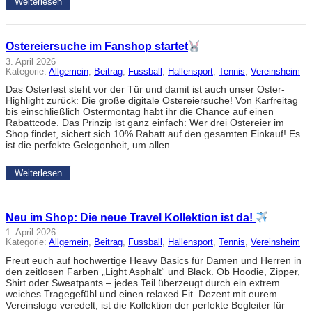
Weiterlesen
Ostereiersuche im Fanshop startet
3. April 2026
Kategorie:
Allgemein
, 
Beitrag
, 
Fussball
, 
Hallensport
, 
Tennis
, 
Vereinsheim
Das Osterfest steht vor der Tür und damit ist auch unser Oster-
Highlight zurück: Die große digitale Ostereiersuche! Von Karfreitag
bis einschließlich Ostermontag habt ihr die Chance auf einen
Rabattcode. Das Prinzip ist ganz einfach: Wer drei Ostereier im
Shop findet, sichert sich 10% Rabatt auf den gesamten Einkauf! Es
ist die perfekte Gelegenheit, um allen…
Weiterlesen
Neu im Shop: Die neue Travel Kollektion ist da!
1. April 2026
Kategorie:
Allgemein
, 
Beitrag
, 
Fussball
, 
Hallensport
, 
Tennis
, 
Vereinsheim
Freut euch auf hochwertige Heavy Basics für Damen und Herren in
den zeitlosen Farben „Light Asphalt“ und Black. Ob Hoodie, Zipper,
Shirt oder Sweatpants – jedes Teil überzeugt durch ein extrem
weiches Tragegefühl und einen relaxed Fit. Dezent mit eurem
Vereinslogo veredelt, ist die Kollektion der perfekte Begleiter für