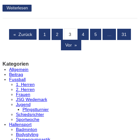
Weiterlesen
«
Zurück
1
2
3
4
5
…
31
Vor
»
Kategorien
Allgemein
Beitrag
Fussball
1. Herren
2. Herren
Frauen
JSG Wedemark
Jugend
Pfingstturnier
Schiedsrichter
Sportwoche
Hallensport
Badminton
Bodystyling
Damengymnastik