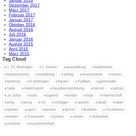
Januar 2018
Dezember 2017
März 2017
Februar 2017
Januar 2017
Oktober 2016
August 2016
Juli 2016
Januar 2016
August 2015
April 2015
März 2015
Tag Cloud
1. FC Brelingen
1. Herren
ausstattung
badminton
besprechung
einladung
erfolg
erwachsene
essen
fanshop
fc brelingen
frauen
Fußball
gymnastik
halle
Hallensport
hauptversammlung
herren
jahres
Ju-Jutsu
judo
jugend
kinder
logo
mannschaft
ping
pong
rot
schläger
sparen
spaß
spiel
spieler
sport
tanzen
tennis
textilien
Tischtennis
trinken
Trommeln
turnen
verein
Volleyball
zubehör
zusammenhalt