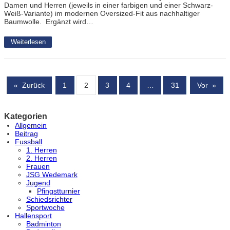
Damen und Herren (jeweils in einer farbigen und einer Schwarz-
Weiß-Variante) im modernen Oversized-Fit aus nachhaltiger
Baumwolle. Ergänzt wird…
Weiterlesen
«
Zurück
1
2
3
4
…
31
Vor
»
Kategorien
Allgemein
Beitrag
Fussball
1. Herren
2. Herren
Frauen
JSG Wedemark
Jugend
Pfingstturnier
Schiedsrichter
Sportwoche
Hallensport
Badminton