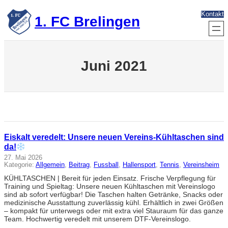
Zum
Kontakt
Inhalt
1. FC Brelingen
springen
Juni 2021
Eiskalt veredelt: Unsere neuen Vereins-Kühltaschen sind
da!
27. Mai 2026
Kategorie:
Allgemein
, 
Beitrag
, 
Fussball
, 
Hallensport
, 
Tennis
, 
Vereinsheim
KÜHLTASCHEN | Bereit für jeden Einsatz. Frische Verpflegung für
Training und Spieltag: Unsere neuen Kühltaschen mit Vereinslogo
sind ab sofort verfügbar! Die Taschen halten Getränke, Snacks oder
medizinische Ausstattung zuverlässig kühl. Erhältlich in zwei Größen
– kompakt für unterwegs oder mit extra viel Stauraum für das ganze
Team. Hochwertig veredelt mit unserem DTF-Vereinslogo.