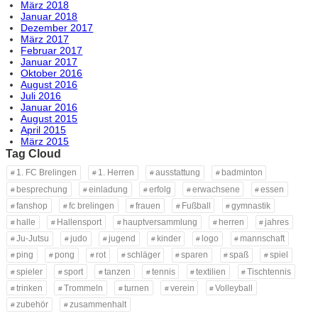
März 2018
Januar 2018
Dezember 2017
März 2017
Februar 2017
Januar 2017
Oktober 2016
August 2016
Juli 2016
Januar 2016
August 2015
April 2015
März 2015
Tag Cloud
1. FC Brelingen
1. Herren
ausstattung
badminton
besprechung
einladung
erfolg
erwachsene
essen
fanshop
fc brelingen
frauen
Fußball
gymnastik
halle
Hallensport
hauptversammlung
herren
jahres
Ju-Jutsu
judo
jugend
kinder
logo
mannschaft
ping
pong
rot
schläger
sparen
spaß
spiel
spieler
sport
tanzen
tennis
textilien
Tischtennis
trinken
Trommeln
turnen
verein
Volleyball
zubehör
zusammenhalt