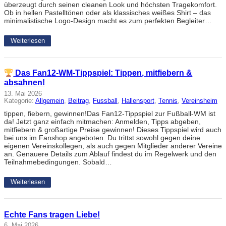
überzeugt durch seinen cleanen Look und höchsten Tragekomfort.
Ob in hellen Pastelltönen oder als klassisches weißes Shirt – das
minimalistische Logo-Design macht es zum perfekten Begleiter…
Weiterlesen
Das Fan12-WM-Tippspiel: Tippen, mitfiebern &
absahnen!
13. Mai 2026
Kategorie:
Allgemein
, 
Beitrag
, 
Fussball
, 
Hallensport
, 
Tennis
, 
Vereinsheim
tippen, fiebern, gewinnen!Das Fan12-Tippspiel zur Fußball-WM ist
da! Jetzt ganz einfach mitmachen: Anmelden, Tipps abgeben,
mitfiebern & großartige Preise gewinnen! Dieses Tippspiel wird auch
bei uns im Fanshop angeboten. Du trittst sowohl gegen deine
eigenen Vereinskollegen, als auch gegen Mitglieder anderer Vereine
an. Genauere Details zum Ablauf findest du im Regelwerk und den
Teilnahmebedingungen. Sobald…
Weiterlesen
Echte Fans tragen Liebe!
6. Mai 2026