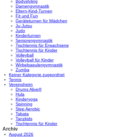
Bodystyling
Damengymnastik
Eltern-Kind-Turnen
Fit und Fun
Geräteturnen für Mädchen
Ju-Jutsu
Judo
Kinderturnen
Seniorengymnastik
Tischtennis für Erwachsene
Tischtennis für Kinder
Volleyball
Volleyball für Kinder
Wirbelsaeulengymnastik
Zumba
Keiner Kategorie zugeordnet
Tennis
Vereinsheim
Drums Alive®
Hula
Kinderyoga
Spinning
Step Aerobic
Tabata
Tanzkids
Tischtennis für Kinder
Archiv
August 2026