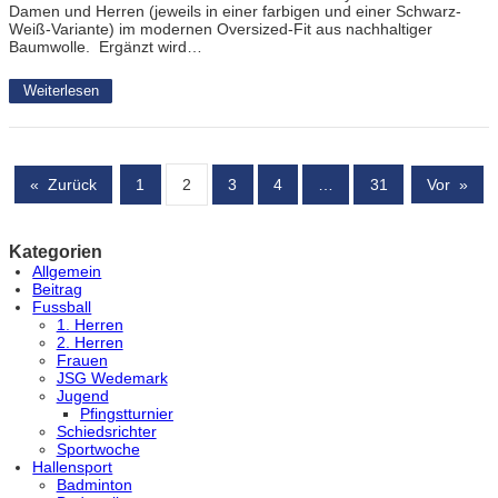
Damen und Herren (jeweils in einer farbigen und einer Schwarz-
Weiß-Variante) im modernen Oversized-Fit aus nachhaltiger
Baumwolle. Ergänzt wird…
Weiterlesen
«
Zurück
1
2
3
4
…
31
Vor
»
Kategorien
Allgemein
Beitrag
Fussball
1. Herren
2. Herren
Frauen
JSG Wedemark
Jugend
Pfingstturnier
Schiedsrichter
Sportwoche
Hallensport
Badminton