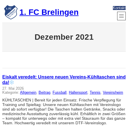
Zum
Kontakt
Inhalt
1. FC Brelingen
springen
Dezember 2021
Eiskalt veredelt: Unsere neuen Vereins-Kühltaschen sind
da!
27. Mai 2026
Kategorie:
Allgemein
, 
Beitrag
, 
Fussball
, 
Hallensport
, 
Tennis
, 
Vereinsheim
KÜHLTASCHEN | Bereit für jeden Einsatz. Frische Verpflegung für
Training und Spieltag: Unsere neuen Kühltaschen mit Vereinslogo
sind ab sofort verfügbar! Die Taschen halten Getränke, Snacks oder
medizinische Ausstattung zuverlässig kühl. Erhältlich in zwei Größen
– kompakt für unterwegs oder mit extra viel Stauraum für das ganze
Team. Hochwertig veredelt mit unserem DTF-Vereinslogo.