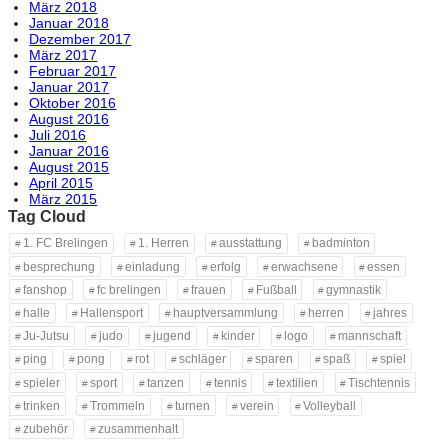
März 2018
Januar 2018
Dezember 2017
März 2017
Februar 2017
Januar 2017
Oktober 2016
August 2016
Juli 2016
Januar 2016
August 2015
April 2015
März 2015
Tag Cloud
1. FC Brelingen
1. Herren
ausstattung
badminton
besprechung
einladung
erfolg
erwachsene
essen
fanshop
fc brelingen
frauen
Fußball
gymnastik
halle
Hallensport
hauptversammlung
herren
jahres
Ju-Jutsu
judo
jugend
kinder
logo
mannschaft
ping
pong
rot
schläger
sparen
spaß
spiel
spieler
sport
tanzen
tennis
textilien
Tischtennis
trinken
Trommeln
turnen
verein
Volleyball
zubehör
zusammenhalt