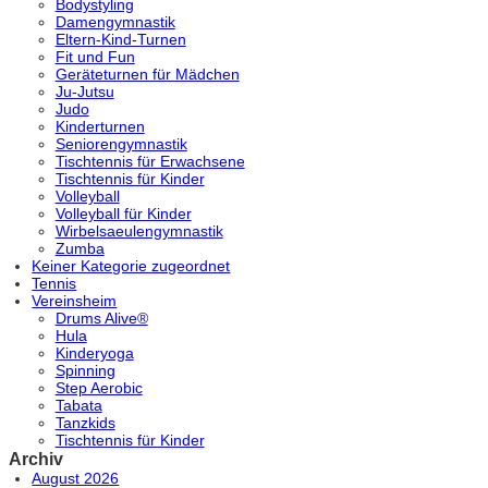
Bodystyling
Damengymnastik
Eltern-Kind-Turnen
Fit und Fun
Geräteturnen für Mädchen
Ju-Jutsu
Judo
Kinderturnen
Seniorengymnastik
Tischtennis für Erwachsene
Tischtennis für Kinder
Volleyball
Volleyball für Kinder
Wirbelsaeulengymnastik
Zumba
Keiner Kategorie zugeordnet
Tennis
Vereinsheim
Drums Alive®
Hula
Kinderyoga
Spinning
Step Aerobic
Tabata
Tanzkids
Tischtennis für Kinder
Archiv
August 2026