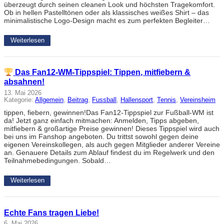
überzeugt durch seinen cleanen Look und höchsten Tragekomfort.
Ob in hellen Pastelltönen oder als klassisches weißes Shirt – das
minimalistische Logo-Design macht es zum perfekten Begleiter…
Weiterlesen
Das Fan12-WM-Tippspiel: Tippen, mitfiebern &
absahnen!
13. Mai 2026
Kategorie:
Allgemein
, 
Beitrag
, 
Fussball
, 
Hallensport
, 
Tennis
, 
Vereinsheim
tippen, fiebern, gewinnen!Das Fan12-Tippspiel zur Fußball-WM ist
da! Jetzt ganz einfach mitmachen: Anmelden, Tipps abgeben,
mitfiebern & großartige Preise gewinnen! Dieses Tippspiel wird auch
bei uns im Fanshop angeboten. Du trittst sowohl gegen deine
eigenen Vereinskollegen, als auch gegen Mitglieder anderer Vereine
an. Genauere Details zum Ablauf findest du im Regelwerk und den
Teilnahmebedingungen. Sobald…
Weiterlesen
Echte Fans tragen Liebe!
6. Mai 2026