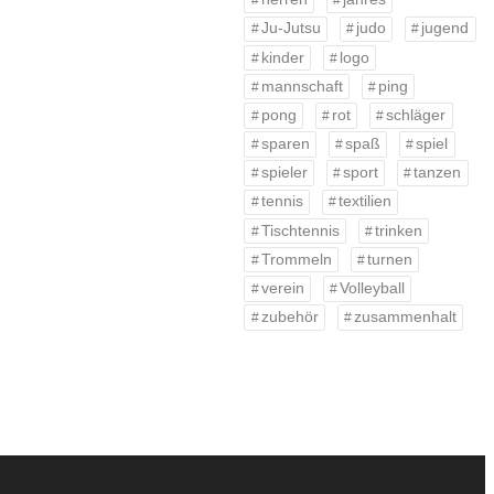
Ju-Jutsu
judo
jugend
kinder
logo
mannschaft
ping
pong
rot
schläger
sparen
spaß
spiel
spieler
sport
tanzen
tennis
textilien
Tischtennis
trinken
Trommeln
turnen
verein
Volleyball
zubehör
zusammenhalt