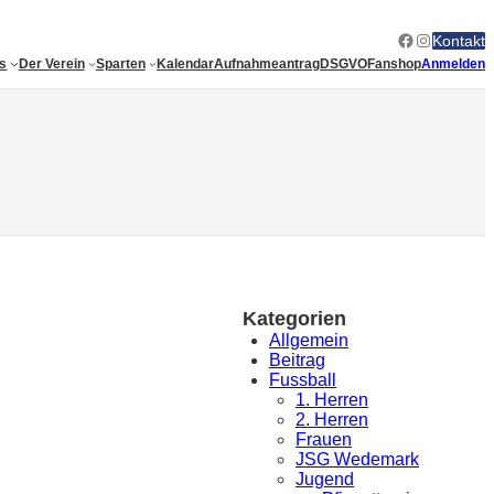
Facebook
Instagram
Kontakt
es
Der Verein
Sparten
Kalendar
Aufnahmeantrag
DSGVO
Fanshop
Anmelden
Kategorien
Allgemein
Beitrag
Fussball
1. Herren
2. Herren
Frauen
JSG Wedemark
Jugend