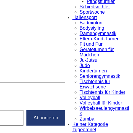
Pfingstturnier
Schiedsrichter
Sportwoche
Hallensport
Badminton
Bodystyling
Damengymnastik
Eltern-Kind-Turnen
Fit und Fun
Geräteturnen für
Mädchen
Ju-Jutsu
Judo
Kinderturnen
Seniorengymnastik
Tischtennis für
Erwachsene
Tischtennis für Kinder
Volleyball
Volleyball für Kinder
Wirbelsaeulengymnasti
k
Abonnieren
Zumba
Keiner Kategorie
zugeordnet