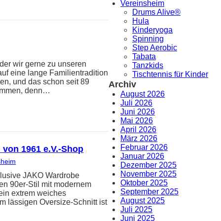
Vereinsheim
Drums Alive®
Hula
Kinderyoga
Spinning
Step Aerobic
Tabata
 der wir gerne zu unseren
Tanzkids
auf eine lange Familientradition
Tischtennis für Kinder
ten, und das schon seit 89
Archiv
hwommen, denn…
August 2026
Juli 2026
Juni 2026
Mai 2026
April 2026
März 2026
Februar 2026
n von 1961 e.V.-Shop
Januar 2026
sheim
Dezember 2025
November 2025
 exklusive JAKO Wardrobe
Oktober 2025
hen 90er-Stil mit modernem
September 2025
 ein extrem weiches
August 2025
 lässigen Oversize-Schnitt ist
Juli 2025
Juni 2025