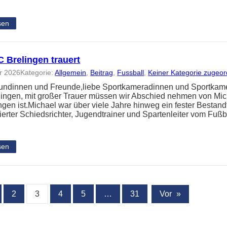
sen
C Brelingen trauert
r 2026
Kategorie:
Allgemein
, 
Beitrag
, 
Fussball
, 
Keiner Kategorie zugeor
eundinnen und Freunde,liebe Sportkameradinnen und Sportka
lingen, mit großer Trauer müssen wir Abschied nehmen von Micha
gen ist.Michael war über viele Jahre hinweg ein fester Bestand
ierter Schiedsrichter, Jugendtrainer und Spartenleiter vom Fußba
sen
2
3
4
5
…
31
Vor
»