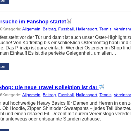
sen
ersuche im Fanshop startet
26
Kategorie:
Allgemein
, 
Beitrag
, 
Fussball
, 
Hallensport
, 
Tennis
, 
Vereinsh
est steht vor der Tür und damit ist auch unser Oster-Highlight z
suche! Von Karfreitag bis einschließlich Ostermontag habt ihr d
. Das Prinzip ist ganz einfach: Wer drei Ostereier im Shop find
ten Einkauf! Es ist die perfekte Gelegenheit, um allen…
sen
hop: Die neue Travel Kollektion ist da!
26
Kategorie:
Allgemein
, 
Beitrag
, 
Fussball
, 
Hallensport
, 
Tennis
, 
Vereinsh
h auf hochwertige Heavy Basics für Damen und Herren in den ze
. Ob Hoodie, Zipper, Shirt oder Sweatpants – jedes Teil überze
l und einen relaxed Fit. Dezent mit eurem Vereinslogo veredelt, 
 für unterwegs oder entspannte Stunden zuhause.