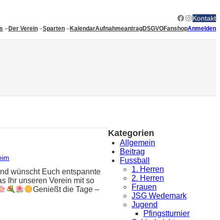
Facebook
Instagram
Kontakt
es
Der Verein
Sparten
Kalendar
Aufnahmeantrag
DSGVO
Fanshop
Anmelden
Kategorien
Allgemein
Beitrag
eim
Fussball
1. Herren
tand wünscht Euch entspannte
2. Herren
s Ihr unseren Verein mit so
Frauen
Genießt die Tage –
JSG Wedemark
Jugend
Pfingstturnier