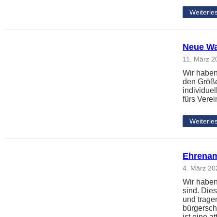
Weiterle
Neue Wa
11. März 2
Wir haben
den Größe
individue
fürs Vere
Weiterle
Ehrenam
4. März 20
Wir haben
sind. Die
und trage
bürgersch
ist eine 