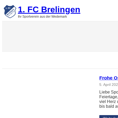
Zum
1. FC Brelingen
Inhalt
springen
Ihr Sportverein aus der Wedemark
Frohe O
5. April 20
Liebe Spo
Feiertage
viel Herz
bis bald 