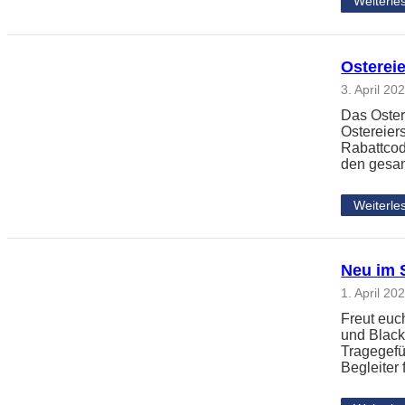
Weiterle
Osterei
3. April 20
Das Osterf
Ostereier
Rabattcode
den gesam
Weiterle
Neu im S
1. April 20
Freut euc
und Black
Tragegefüh
Begleiter