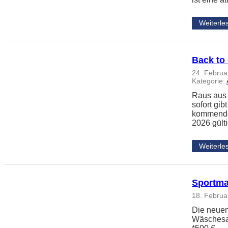
Weiterle
Back to 
24. Februa
Kategorie:
Raus aus d
sofort gib
kommende 
2026 gült
Weiterle
Sportma
18. Februa
Die neuen
Wäschesac