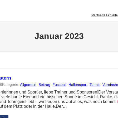
Startseite
Aktuell
Januar 2023
stern
26
Kategorie:
Allgemein
, 
Beitrag
, 
Fussball
, 
Hallensport
, 
Tennis
, 
Vereinsh
rtlerinnen und Sportler, liebe Trainer und Sponsoren!Der Vors
, viele bunte Eier und ein bisschen Sonne im Gesicht. Danke, da
 und Teamgeist lebt – wir freuen uns auf alles, was noch kommt.
auf dem Platz oder in der Halle.Der…