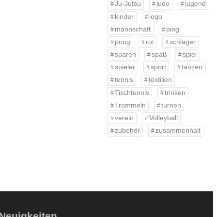
Ju-Jutsu
judo
jugend
kinder
logo
mannschaft
ping
pong
rot
schläger
sparen
spaß
spiel
spieler
sport
tanzen
tennis
textilien
Tischtennis
trinken
Trommeln
turnen
verein
Volleyball
zubehör
zusammenhalt
Neuigkeiten