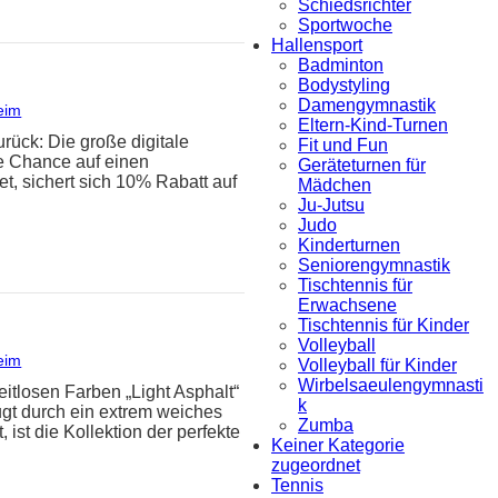
Schiedsrichter
Sportwoche
Hallensport
Badminton
Bodystyling
Damengymnastik
eim
Eltern-Kind-Turnen
urück: Die große digitale
Fit und Fun
ie Chance auf einen
Geräteturnen für
et, sichert sich 10% Rabatt auf
Mädchen
Ju-Jutsu
Judo
Kinderturnen
Seniorengymnastik
Tischtennis für
Erwachsene
Tischtennis für Kinder
Volleyball
eim
Volleyball für Kinder
Wirbelsaeulengymnasti
itlosen Farben „Light Asphalt“
k
ugt durch ein extrem weiches
Zumba
ist die Kollektion der perfekte
Keiner Kategorie
zugeordnet
Tennis