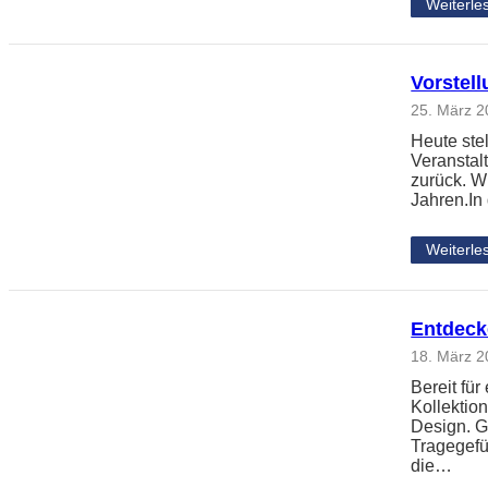
Weiterle
Vorstell
25. März 
Heute ste
Veranstalt
zurück. W
Jahren.In
Weiterle
Entdecke
18. März 
Bereit für
Kollektio
Design. G
Tragegefü
die…