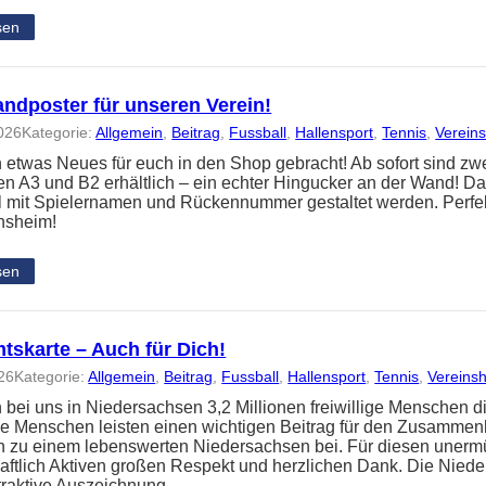
sen
ndposter für unseren Verein!
026
Kategorie:
Allgemein
, 
Beitrag
, 
Fussball
, 
Hallensport
, 
Tennis
, 
Verein
 etwas Neues für euch in den Shop gebracht! Ab sofort sind z
n A3 und B2 erhältlich – ein echter Hingucker an der Wand! Da
ll mit Spielernamen und Rückennummer gestaltet werden. Perfe
insheim!
sen
tskarte – Auch für Dich!
26
Kategorie:
Allgemein
, 
Beitrag
, 
Fussball
, 
Hallensport
, 
Tennis
, 
Vereins
 bei uns in Niedersachsen 3,2 Millionen freiwillige Menschen d
se Menschen leisten einen wichtigen Beitrag für den Zusammenh
n zu einem lebenswerten Niedersachsen bei. Für diesen unermü
aftlich Aktiven großen Respekt und herzlichen Dank. Die Nied
attraktive Auszeichnung,…