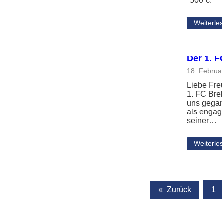
*500 €.
Weiterle
Der 1. F
18. Februa
Liebe Fr
1. FC Bre
uns gegan
als engag
seiner…
Weiterle
«
Zurück
1