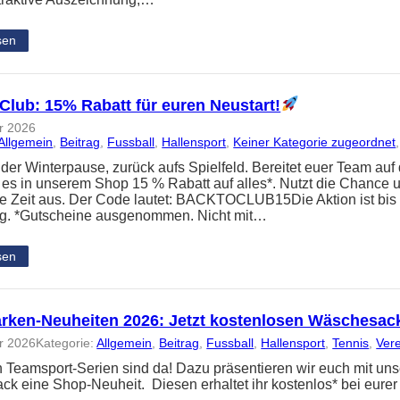
sen
Club: 15% Rabatt für euren Neustart!
r 2026
Allgemein
, 
Beitrag
, 
Fussball
, 
Hallensport
, 
Keiner Kategorie zugeordnet
,
er Winterpause, zurück aufs Spielfeld. Bereitet euer Team auf d
t es in unserem Shop 15 % Rabatt auf alles*. Nutzt die Chance u
Zeit aus. Der Code lautet: BACKTOCLUB15Die Aktion ist bis e
ig. *Gutscheine ausgenommen. Nicht mit…
sen
rken-Neuheiten 2026: Jetzt kostenlosen Wäschesac
r 2026
Kategorie:
Allgemein
, 
Beitrag
, 
Fussball
, 
Hallensport
, 
Tennis
, 
Ver
 Teamsport-Serien sind da! Dazu präsentieren wir euch mit u
k eine Shop-Neuheit. Diesen erhaltet ihr kostenlos* bei eure