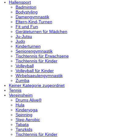
Hallensport
Badminton
Bodystyling
Damengymnastik
Eltern-Kind-Turnen
Fit und Fun
Geräteturnen für Mädchen
Ju-Jutsu
Judo
Kinderturnen
Seniorengymnastik
Tischtennis für Erwachsene
Tischtennis für Kinder
Volleyball
Volleyball für Kinder
Wirbelsaeulengymnastik
Zumba
Keiner Kategorie zugeordnet
Tennis
Vereinsheim
Drums Alive®
Hula
Kinderyoga
Spinning
Step Aerobic
Tabata
Tanzkids
Tischtennis für Kinder