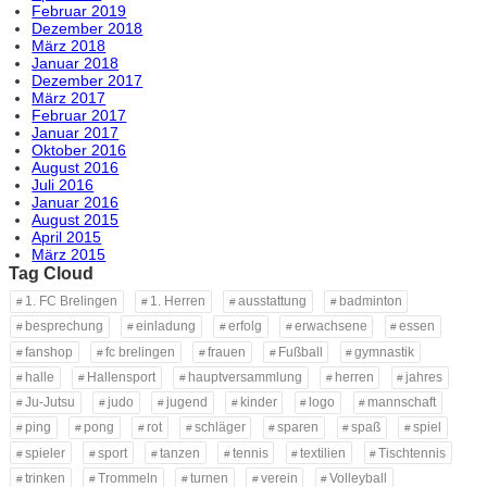
Februar 2019
Dezember 2018
März 2018
Januar 2018
Dezember 2017
März 2017
Februar 2017
Januar 2017
Oktober 2016
August 2016
Juli 2016
Januar 2016
August 2015
April 2015
März 2015
Tag Cloud
1. FC Brelingen
1. Herren
ausstattung
badminton
besprechung
einladung
erfolg
erwachsene
essen
fanshop
fc brelingen
frauen
Fußball
gymnastik
halle
Hallensport
hauptversammlung
herren
jahres
Ju-Jutsu
judo
jugend
kinder
logo
mannschaft
ping
pong
rot
schläger
sparen
spaß
spiel
spieler
sport
tanzen
tennis
textilien
Tischtennis
trinken
Trommeln
turnen
verein
Volleyball