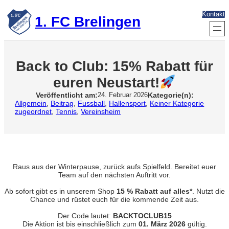
Zum
Kontakt
Inhalt
1. FC Brelingen
springen
Back to Club: 15% Rabatt für
euren Neustart!
Veröffentlicht am:
Kategorie(n):
24. Februar 2026
Allgemein
, 
Beitrag
, 
Fussball
, 
Hallensport
, 
Keiner Kategorie
zugeordnet
, 
Tennis
, 
Vereinsheim
Raus aus der Winterpause, zurück aufs Spielfeld. Bereitet euer
Team auf den nächsten Auftritt vor.
Ab sofort gibt es in unserem Shop
15 % Rabatt auf alles*
. Nutzt die
Chance und rüstet euch für die kommende Zeit aus.
Der Code lautet:
BACKTOCLUB15
Die Aktion ist bis einschließlich zum
01. März 2026
gültig.