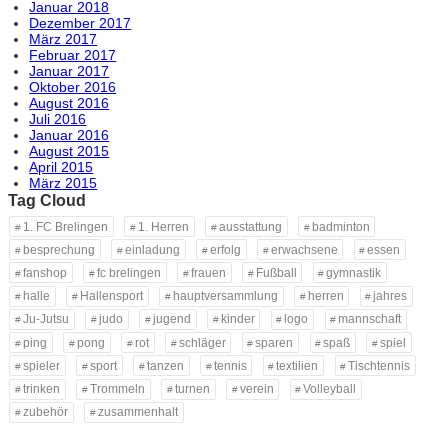
Januar 2018
Dezember 2017
März 2017
Februar 2017
Januar 2017
Oktober 2016
August 2016
Juli 2016
Januar 2016
August 2015
April 2015
März 2015
Tag Cloud
1. FC Brelingen
1. Herren
ausstattung
badminton
besprechung
einladung
erfolg
erwachsene
essen
fanshop
fc brelingen
frauen
Fußball
gymnastik
halle
Hallensport
hauptversammlung
herren
jahres
Ju-Jutsu
judo
jugend
kinder
logo
mannschaft
ping
pong
rot
schläger
sparen
spaß
spiel
spieler
sport
tanzen
tennis
textilien
Tischtennis
trinken
Trommeln
turnen
verein
Volleyball
zubehör
zusammenhalt