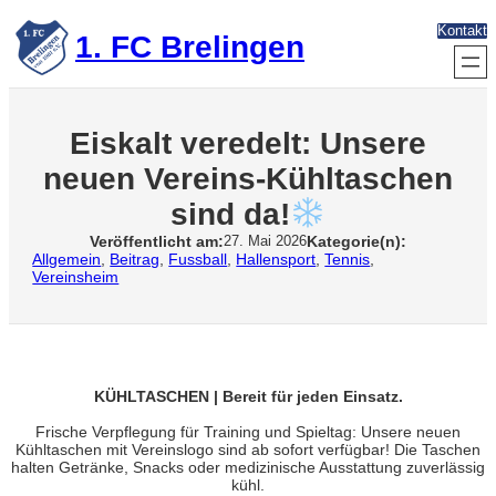
Zum
Kontakt
Inhalt
1. FC Brelingen
springen
Eiskalt veredelt: Unsere
neuen Vereins-Kühltaschen
sind da!
Veröffentlicht am:
Kategorie(n):
27. Mai 2026
Allgemein
, 
Beitrag
, 
Fussball
, 
Hallensport
, 
Tennis
, 
Vereinsheim
KÜHLTASCHEN | Bereit für jeden Einsatz.
Frische Verpflegung für Training und Spieltag: Unsere neuen
Kühltaschen mit Vereinslogo sind ab sofort verfügbar! Die Taschen
halten Getränke, Snacks oder medizinische Ausstattung zuverlässig
kühl.