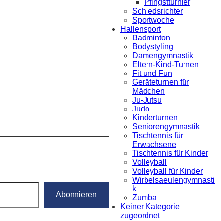
Pfingstturnier
Schiedsrichter
Sportwoche
Hallensport
Badminton
Bodystyling
Damengymnastik
Eltern-Kind-Turnen
Fit und Fun
Geräteturnen für
Mädchen
Ju-Jutsu
Judo
Kinderturnen
Seniorengymnastik
Tischtennis für
Erwachsene
Tischtennis für Kinder
Volleyball
Volleyball für Kinder
Wirbelsaeulengymnasti
k
Abonnieren
Zumba
Keiner Kategorie
zugeordnet