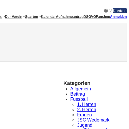
Facebook
Instagram
Kontakt
es
Der Verein
Sparten
Kalendar
Aufnahmeantrag
DSGVO
Fanshop
Anmelden
Kategorien
Allgemein
Beitrag
Fussball
1. Herren
2. Herren
Frauen
JSG Wedemark
Jugend