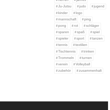
Ju-Jutsu
judo
jugend
kinder
logo
mannschaft
ping
pong
rot
schläger
sparen
spaß
spiel
spieler
sport
tanzen
tennis
textilien
Tischtennis
trinken
Trommeln
turnen
verein
Volleyball
zubehör
zusammenhalt