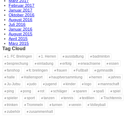
März 2017
Februar 2017
Januar 2017
Oktober 2016
August 2016
Juli 2016
Januar 2016
August 2015
April 2015
März 2015
Tag Cloud
1. FC Brelingen
1. Herren
ausstattung
badminton
besprechung
einladung
erfolg
erwachsene
essen
fanshop
fc brelingen
frauen
Fußball
gymnastik
halle
Hallensport
hauptversammlung
herren
jahres
Ju-Jutsu
judo
jugend
kinder
logo
mannschaft
ping
pong
rot
schläger
sparen
spaß
spiel
spieler
sport
tanzen
tennis
textilien
Tischtennis
trinken
Trommeln
turnen
verein
Volleyball
zubehör
zusammenhalt