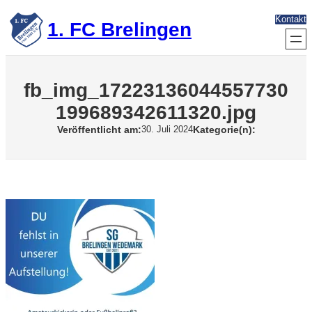
Zum
Kontakt
Inhalt
1. FC Brelingen
springen
fb_img_17223136044557730
199689342611320.jpg
Veröffentlicht am:
Kategorie(n):
30. Juli 2024