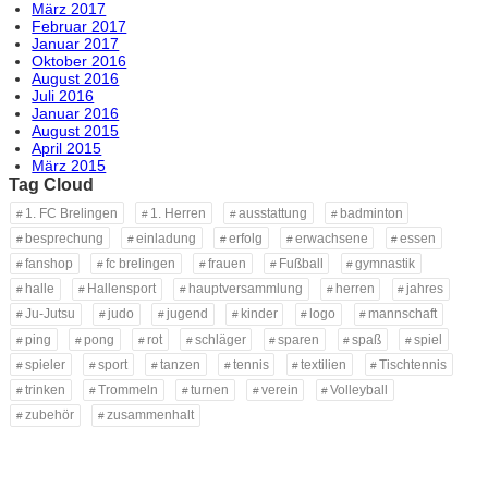
März 2017
Februar 2017
Januar 2017
Oktober 2016
August 2016
Juli 2016
Januar 2016
August 2015
April 2015
März 2015
Tag Cloud
1. FC Brelingen
1. Herren
ausstattung
badminton
besprechung
einladung
erfolg
erwachsene
essen
fanshop
fc brelingen
frauen
Fußball
gymnastik
halle
Hallensport
hauptversammlung
herren
jahres
Ju-Jutsu
judo
jugend
kinder
logo
mannschaft
ping
pong
rot
schläger
sparen
spaß
spiel
spieler
sport
tanzen
tennis
textilien
Tischtennis
trinken
Trommeln
turnen
verein
Volleyball
zubehör
zusammenhalt