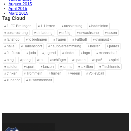
August 2015
April 2015
März 2015
Tag Cloud
1. FC Brelingen
1. Herren
ausstattung
badminton
besprechung
einladung
erfolg
erwachsene
essen
fanshop
fc brelingen
frauen
Fußball
gymnastik
halle
Hallensport
hauptversammlung
herren
jahres
Ju-Jutsu
judo
jugend
kinder
logo
mannschaft
ping
pong
rot
schläger
sparen
spaß
spiel
spieler
sport
tanzen
tennis
textilien
Tischtennis
trinken
Trommeln
turnen
verein
Volleyball
zubehör
zusammenhalt