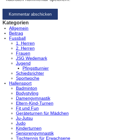
Kategorien
Allgemein
Beitrag
Fussball
1. Herren
2. Herren
Frauen
JSG Wedemark
Jugend
Pfingstturnier
Schiedsrichter
Sportwoche
Hallensport
Badminton
Bodystyling
Damengymnastik
Eltern-Kind-Turnen
Fit und Fun
Geräteturnen für Mädchen
Ju-Jutsu
Judo
Kinderturnen
Seniorengymnastik
Tischtennis für Erwachsene