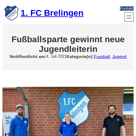
Zum
Kontakt
Inhalt
1. FC Brelingen
springen
Fußballsparte gewinnt neue
Jugendleiterin
Veröffentlicht am:
Kategorie(n):
Fussball
, 
Jugend
4. Juli 2021