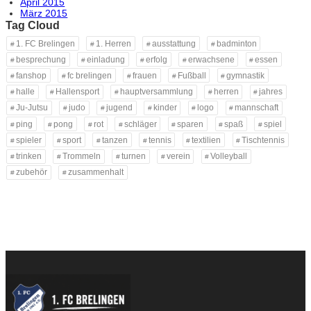
April 2015
März 2015
Tag Cloud
1. FC Brelingen
1. Herren
ausstattung
badminton
besprechung
einladung
erfolg
erwachsene
essen
fanshop
fc brelingen
frauen
Fußball
gymnastik
halle
Hallensport
hauptversammlung
herren
jahres
Ju-Jutsu
judo
jugend
kinder
logo
mannschaft
ping
pong
rot
schläger
sparen
spaß
spiel
spieler
sport
tanzen
tennis
textilien
Tischtennis
trinken
Trommeln
turnen
verein
Volleyball
zubehör
zusammenhalt