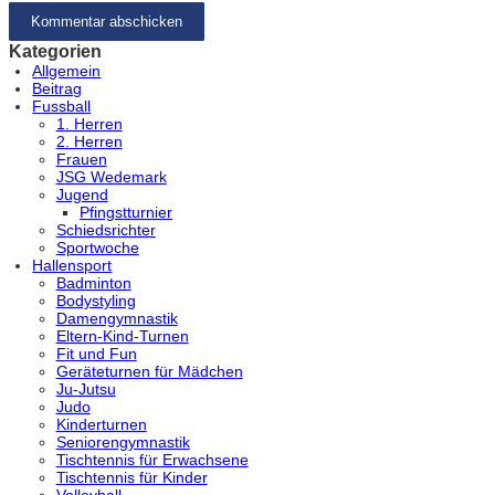
Kategorien
Allgemein
Beitrag
Fussball
1. Herren
2. Herren
Frauen
JSG Wedemark
Jugend
Pfingstturnier
Schiedsrichter
Sportwoche
Hallensport
Badminton
Bodystyling
Damengymnastik
Eltern-Kind-Turnen
Fit und Fun
Geräteturnen für Mädchen
Ju-Jutsu
Judo
Kinderturnen
Seniorengymnastik
Tischtennis für Erwachsene
Tischtennis für Kinder
Volleyball