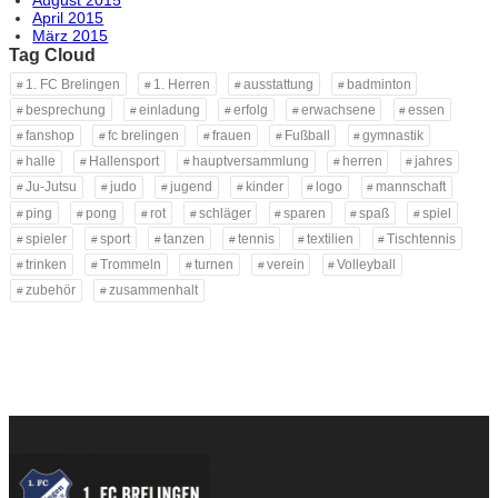
April 2015
März 2015
Tag Cloud
1. FC Brelingen
1. Herren
ausstattung
badminton
besprechung
einladung
erfolg
erwachsene
essen
fanshop
fc brelingen
frauen
Fußball
gymnastik
halle
Hallensport
hauptversammlung
herren
jahres
Ju-Jutsu
judo
jugend
kinder
logo
mannschaft
ping
pong
rot
schläger
sparen
spaß
spiel
spieler
sport
tanzen
tennis
textilien
Tischtennis
trinken
Trommeln
turnen
verein
Volleyball
zubehör
zusammenhalt