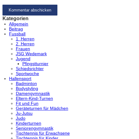
Kategorien
Allgemein
Beitrag
Fussball
1. Herren
2. Herren
Frauen
JSG Wedemark
Jugend
Pfingstturnier
Schiedsrichter
Sportwoche
Hallensport
Badminton
Bodystyling
Damengymnastik
Eltern-Kind-Turnen
Fit und Fun
Geräteturnen für Mädchen
Ju-Jutsu
Judo
Kinderturnen
Seniorengymnastik
Tischtennis für Erwachsene
Tischtennis für Kinder