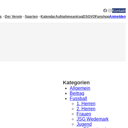
Facebook
Instagram
Kontakt
es
Der Verein
Sparten
Kalendar
Aufnahmeantrag
DSGVO
Fanshop
Anmelden
Kategorien
Allgemein
Beitrag
Fussball
1. Herren
2. Herren
Frauen
JSG Wedemark
Jugend