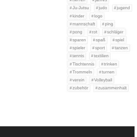
Ju-Jutsu
judo
jugend
kinder
logo
mannschaft
ping
pong
rot
schläger
sparen
spaß
spiel
spieler
sport
tanzen
tennis
textilien
Tischtennis
trinken
Trommeln
turnen
verein
Volleyball
zubehör
zusammenhalt