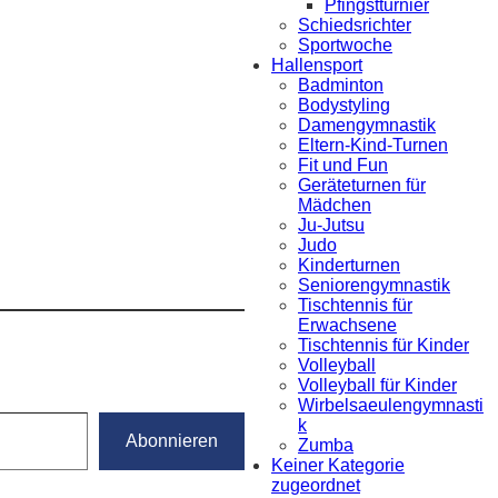
Pfingstturnier
Schiedsrichter
Sportwoche
Hallensport
Badminton
Bodystyling
Damengymnastik
Eltern-Kind-Turnen
Fit und Fun
Geräteturnen für
Mädchen
Ju-Jutsu
Judo
Kinderturnen
Seniorengymnastik
Tischtennis für
Erwachsene
Tischtennis für Kinder
Volleyball
Volleyball für Kinder
Wirbelsaeulengymnasti
k
Abonnieren
Zumba
Keiner Kategorie
zugeordnet