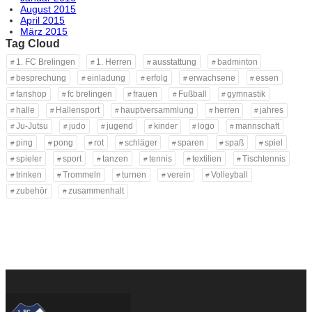
August 2015
April 2015
März 2015
Tag Cloud
1. FC Brelingen
1. Herren
ausstattung
badminton
besprechung
einladung
erfolg
erwachsene
essen
fanshop
fc brelingen
frauen
Fußball
gymnastik
halle
Hallensport
hauptversammlung
herren
jahres
Ju-Jutsu
judo
jugend
kinder
logo
mannschaft
ping
pong
rot
schläger
sparen
spaß
spiel
spieler
sport
tanzen
tennis
textilien
Tischtennis
trinken
Trommeln
turnen
verein
Volleyball
zubehör
zusammenhalt