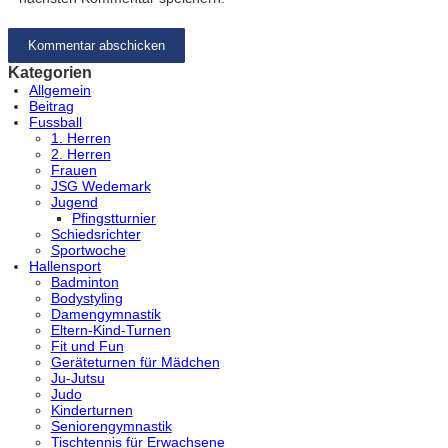
Kategorien
Allgemein
Beitrag
Fussball
1. Herren
2. Herren
Frauen
JSG Wedemark
Jugend
Pfingstturnier
Schiedsrichter
Sportwoche
Hallensport
Badminton
Bodystyling
Damengymnastik
Eltern-Kind-Turnen
Fit und Fun
Geräteturnen für Mädchen
Ju-Jutsu
Judo
Kinderturnen
Seniorengymnastik
Tischtennis für Erwachsene