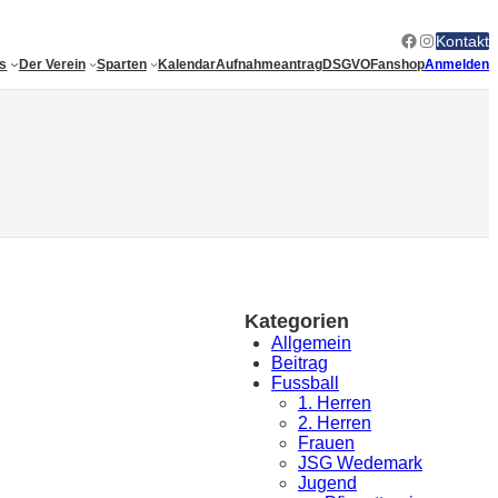
Facebook
Instagram
Kontakt
es
Der Verein
Sparten
Kalendar
Aufnahmeantrag
DSGVO
Fanshop
Anmelden
Kategorien
Allgemein
Beitrag
Fussball
1. Herren
2. Herren
Frauen
JSG Wedemark
Jugend