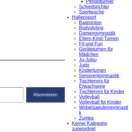
Pfingstturnier
Schiedsrichter
Sportwoche
Hallensport
Badminton
Bodystyling
Damengymnastik
Eltern-Kind-Turnen
Fit und Fun
Geräteturnen für
Mädchen
Ju-Jutsu
Judo
Kinderturnen
Seniorengymnastik
Tischtennis für
Erwachsene
Tischtennis für Kinder
Abonnieren
Volleyball
Volleyball für Kinder
Wirbelsaeulengymnasti
k
Zumba
Keiner Kategorie
zugeordnet