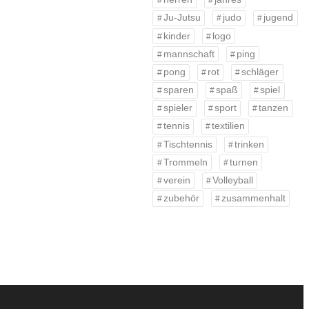
Ju-Jutsu
judo
jugend
kinder
logo
mannschaft
ping
pong
rot
schläger
sparen
spaß
spiel
spieler
sport
tanzen
tennis
textilien
Tischtennis
trinken
Trommeln
turnen
verein
Volleyball
zubehör
zusammenhalt