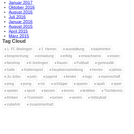
Januar 2017
Oktober 2016
August 2016
Juli 2016
Januar 2016
August 2015
April 2015
März 2015
Tag Cloud
1. FC Brelingen
1. Herren
ausstattung
badminton
besprechung
einladung
erfolg
erwachsene
essen
fanshop
fc brelingen
frauen
Fußball
gymnastik
halle
Hallensport
hauptversammlung
herren
jahres
Ju-Jutsu
judo
jugend
kinder
logo
mannschaft
ping
pong
rot
schläger
sparen
spaß
spiel
spieler
sport
tanzen
tennis
textilien
Tischtennis
trinken
Trommeln
turnen
verein
Volleyball
zubehör
zusammenhalt