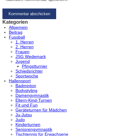
Kategorien
Allgemein
Beitrag
Fussball
1. Herren
2. Herren
Frauen
JSG Wedemark
Jugend
Pfingstturnier
Schiedsrichter
Sportwoche
Hallensport
Badminton
Bodystyling
Damengymnastik
Eltern-Kind-Turnen
Fit und Fun
Geräteturnen für Mädchen
Ju-Jutsu
Judo
Kinderturnen
Seniorengymnastik
Tischtennis für Erwachsene