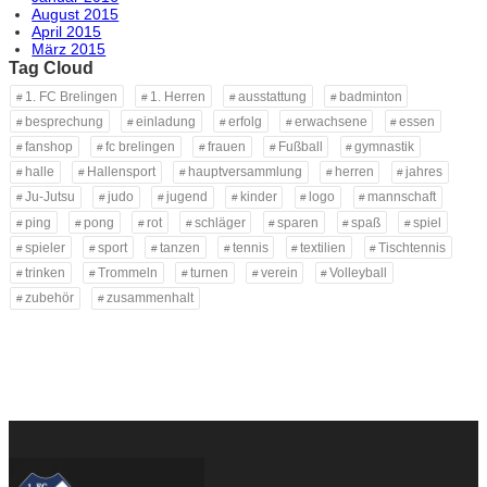
August 2015
April 2015
März 2015
Tag Cloud
1. FC Brelingen
1. Herren
ausstattung
badminton
besprechung
einladung
erfolg
erwachsene
essen
fanshop
fc brelingen
frauen
Fußball
gymnastik
halle
Hallensport
hauptversammlung
herren
jahres
Ju-Jutsu
judo
jugend
kinder
logo
mannschaft
ping
pong
rot
schläger
sparen
spaß
spiel
spieler
sport
tanzen
tennis
textilien
Tischtennis
trinken
Trommeln
turnen
verein
Volleyball
zubehör
zusammenhalt