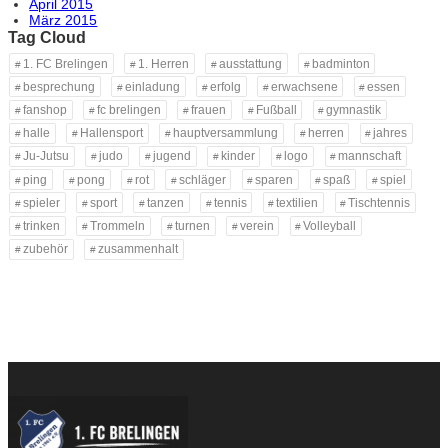
April 2015
März 2015
Tag Cloud
1. FC Brelingen
1. Herren
ausstattung
badminton
besprechung
einladung
erfolg
erwachsene
essen
fanshop
fc brelingen
frauen
Fußball
gymnastik
halle
Hallensport
hauptversammlung
herren
jahres
Ju-Jutsu
judo
jugend
kinder
logo
mannschaft
ping
pong
rot
schläger
sparen
spaß
spiel
spieler
sport
tanzen
tennis
textilien
Tischtennis
trinken
Trommeln
turnen
verein
Volleyball
zubehör
zusammenhalt