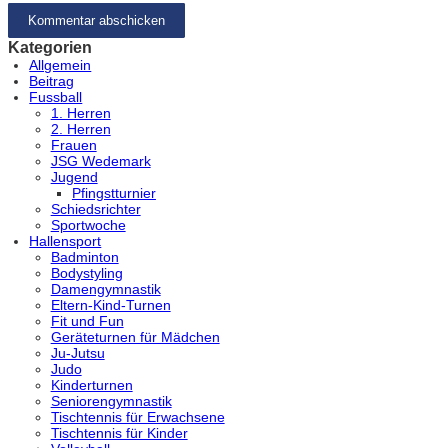
Kategorien
Allgemein
Beitrag
Fussball
1. Herren
2. Herren
Frauen
JSG Wedemark
Jugend
Pfingstturnier
Schiedsrichter
Sportwoche
Hallensport
Badminton
Bodystyling
Damengymnastik
Eltern-Kind-Turnen
Fit und Fun
Geräteturnen für Mädchen
Ju-Jutsu
Judo
Kinderturnen
Seniorengymnastik
Tischtennis für Erwachsene
Tischtennis für Kinder