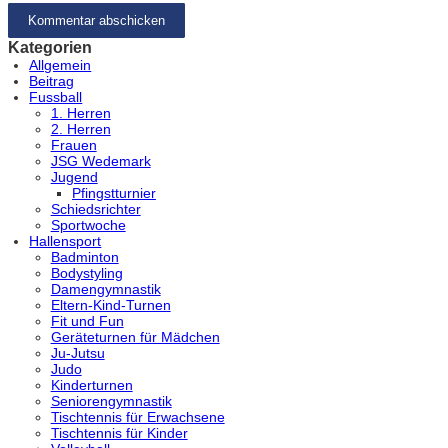
Kategorien
Allgemein
Beitrag
Fussball
1. Herren
2. Herren
Frauen
JSG Wedemark
Jugend
Pfingstturnier
Schiedsrichter
Sportwoche
Hallensport
Badminton
Bodystyling
Damengymnastik
Eltern-Kind-Turnen
Fit und Fun
Geräteturnen für Mädchen
Ju-Jutsu
Judo
Kinderturnen
Seniorengymnastik
Tischtennis für Erwachsene
Tischtennis für Kinder