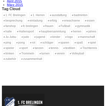
April 2015
März 2015
Tag Cloud
1. FC Brelingen
1. Herren
ausstattung
badminton
besprechung
einladung
erfolg
erwachsene
essen
fanshop
fc brelingen
frauen
Fußball
gymnastik
halle
Hallensport
hauptversammlung
herren
jahres
Ju-Jutsu
judo
jugend
kinder
logo
mannschaft
ping
pong
rot
schläger
sparen
spaß
spiel
spieler
sport
tanzen
tennis
textilien
Tischtennis
trinken
Trommeln
turnen
verein
Volleyball
zubehör
zusammenhalt