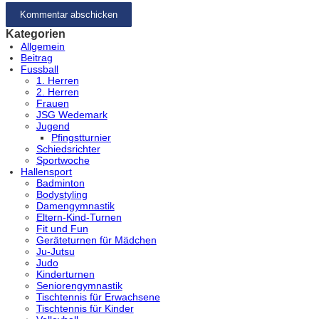
Kategorien
Allgemein
Beitrag
Fussball
1. Herren
2. Herren
Frauen
JSG Wedemark
Jugend
Pfingstturnier
Schiedsrichter
Sportwoche
Hallensport
Badminton
Bodystyling
Damengymnastik
Eltern-Kind-Turnen
Fit und Fun
Geräteturnen für Mädchen
Ju-Jutsu
Judo
Kinderturnen
Seniorengymnastik
Tischtennis für Erwachsene
Tischtennis für Kinder