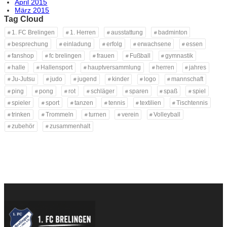
April 2015
März 2015
Tag Cloud
1. FC Brelingen
1. Herren
ausstattung
badminton
besprechung
einladung
erfolg
erwachsene
essen
fanshop
fc brelingen
frauen
Fußball
gymnastik
halle
Hallensport
hauptversammlung
herren
jahres
Ju-Jutsu
judo
jugend
kinder
logo
mannschaft
ping
pong
rot
schläger
sparen
spaß
spiel
spieler
sport
tanzen
tennis
textilien
Tischtennis
trinken
Trommeln
turnen
verein
Volleyball
zubehör
zusammenhalt