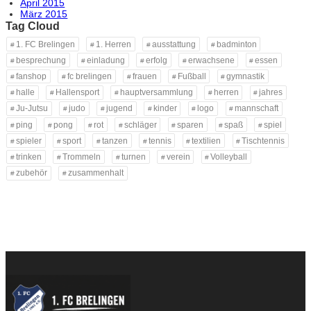
April 2015
März 2015
Tag Cloud
1. FC Brelingen
1. Herren
ausstattung
badminton
besprechung
einladung
erfolg
erwachsene
essen
fanshop
fc brelingen
frauen
Fußball
gymnastik
halle
Hallensport
hauptversammlung
herren
jahres
Ju-Jutsu
judo
jugend
kinder
logo
mannschaft
ping
pong
rot
schläger
sparen
spaß
spiel
spieler
sport
tanzen
tennis
textilien
Tischtennis
trinken
Trommeln
turnen
verein
Volleyball
zubehör
zusammenhalt