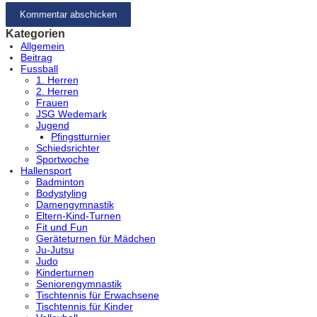
Kategorien
Allgemein
Beitrag
Fussball
1. Herren
2. Herren
Frauen
JSG Wedemark
Jugend
Pfingstturnier
Schiedsrichter
Sportwoche
Hallensport
Badminton
Bodystyling
Damengymnastik
Eltern-Kind-Turnen
Fit und Fun
Geräteturnen für Mädchen
Ju-Jutsu
Judo
Kinderturnen
Seniorengymnastik
Tischtennis für Erwachsene
Tischtennis für Kinder