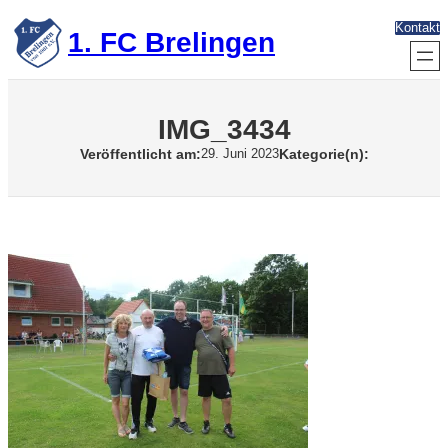
Zum
Kontakt
Inhalt
1. FC Brelingen
springen
IMG_3434
Veröffentlicht am:
Kategorie(n):
29. Juni 2023