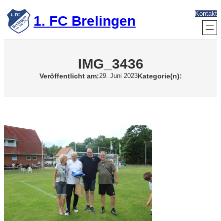
Zum
Kontakt
Inhalt
1. FC Brelingen
springen
IMG_3436
Veröffentlicht am:
Kategorie(n):
29. Juni 2023