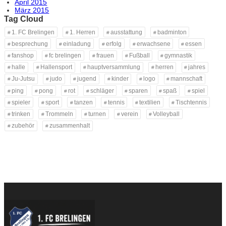
April 2015
März 2015
Tag Cloud
1. FC Brelingen
1. Herren
ausstattung
badminton
besprechung
einladung
erfolg
erwachsene
essen
fanshop
fc brelingen
frauen
Fußball
gymnastik
halle
Hallensport
hauptversammlung
herren
jahres
Ju-Jutsu
judo
jugend
kinder
logo
mannschaft
ping
pong
rot
schläger
sparen
spaß
spiel
spieler
sport
tanzen
tennis
textilien
Tischtennis
trinken
Trommeln
turnen
verein
Volleyball
zubehör
zusammenhalt