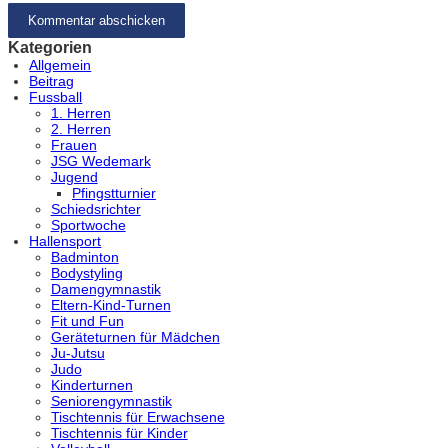
Kategorien
Allgemein
Beitrag
Fussball
1. Herren
2. Herren
Frauen
JSG Wedemark
Jugend
Pfingstturnier
Schiedsrichter
Sportwoche
Hallensport
Badminton
Bodystyling
Damengymnastik
Eltern-Kind-Turnen
Fit und Fun
Geräteturnen für Mädchen
Ju-Jutsu
Judo
Kinderturnen
Seniorengymnastik
Tischtennis für Erwachsene
Tischtennis für Kinder