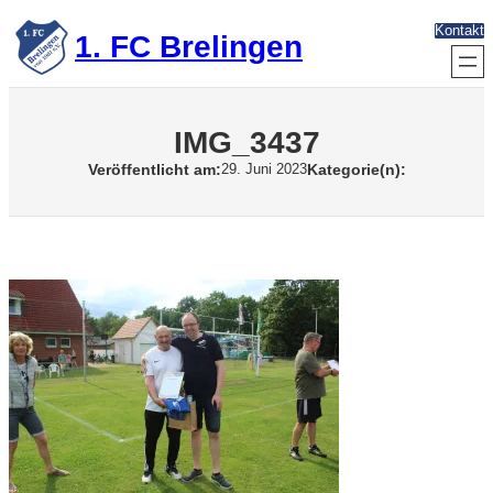
Zum
Kontakt
Inhalt
1. FC Brelingen
springen
IMG_3437
Veröffentlicht am:
Kategorie(n):
29. Juni 2023