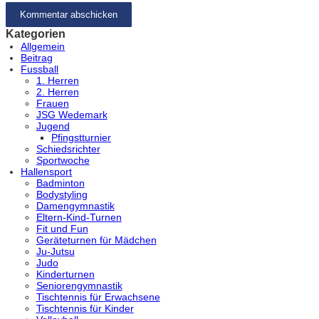
Kategorien
Allgemein
Beitrag
Fussball
1. Herren
2. Herren
Frauen
JSG Wedemark
Jugend
Pfingstturnier
Schiedsrichter
Sportwoche
Hallensport
Badminton
Bodystyling
Damengymnastik
Eltern-Kind-Turnen
Fit und Fun
Geräteturnen für Mädchen
Ju-Jutsu
Judo
Kinderturnen
Seniorengymnastik
Tischtennis für Erwachsene
Tischtennis für Kinder