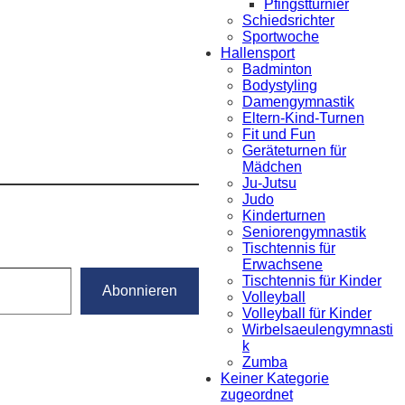
Pfingstturnier
Schiedsrichter
Sportwoche
Hallensport
Badminton
Bodystyling
Damengymnastik
Eltern-Kind-Turnen
Fit und Fun
Geräteturnen für
Mädchen
Ju-Jutsu
Judo
Kinderturnen
Seniorengymnastik
Tischtennis für
Erwachsene
Tischtennis für Kinder
Abonnieren
Volleyball
Volleyball für Kinder
Wirbelsaeulengymnasti
k
Zumba
Keiner Kategorie
zugeordnet