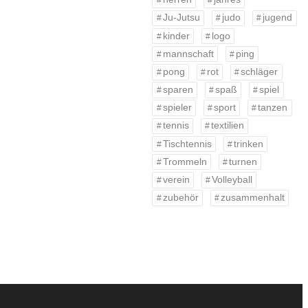
Ju-Jutsu
judo
jugend
kinder
logo
mannschaft
ping
pong
rot
schläger
sparen
spaß
spiel
spieler
sport
tanzen
tennis
textilien
Tischtennis
trinken
Trommeln
turnen
verein
Volleyball
zubehör
zusammenhalt