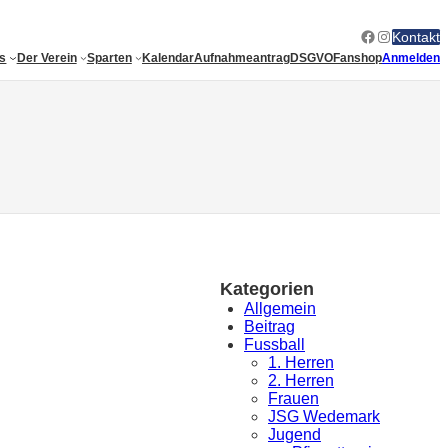
Facebook
Instagram
Kontakt
es
Der Verein
Sparten
Kalendar
Aufnahmeantrag
DSGVO
Fanshop
Anmelden
Kategorien
Allgemein
Beitrag
Fussball
1. Herren
2. Herren
Frauen
JSG Wedemark
Jugend