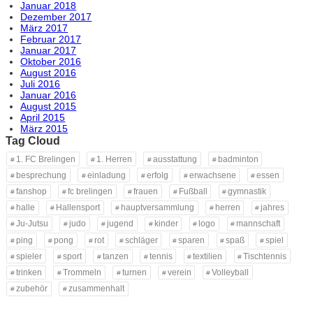
Januar 2018
Dezember 2017
März 2017
Februar 2017
Januar 2017
Oktober 2016
August 2016
Juli 2016
Januar 2016
August 2015
April 2015
März 2015
Tag Cloud
1. FC Brelingen
1. Herren
ausstattung
badminton
besprechung
einladung
erfolg
erwachsene
essen
fanshop
fc brelingen
frauen
Fußball
gymnastik
halle
Hallensport
hauptversammlung
herren
jahres
Ju-Jutsu
judo
jugend
kinder
logo
mannschaft
ping
pong
rot
schläger
sparen
spaß
spiel
spieler
sport
tanzen
tennis
textilien
Tischtennis
trinken
Trommeln
turnen
verein
Volleyball
zubehör
zusammenhalt