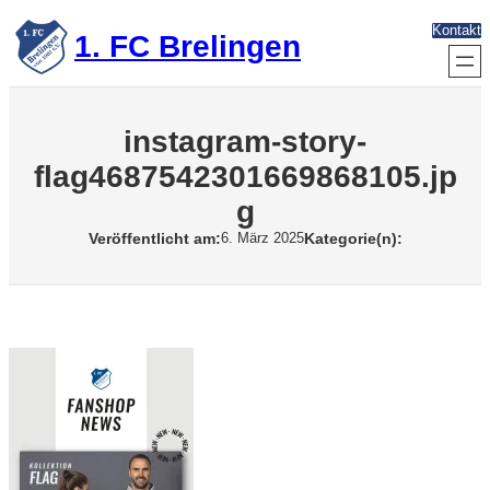
Zum
Kontakt
Inhalt
1. FC Brelingen
springen
instagram-story-
flag4687542301669868105.jp
g
Veröffentlicht am:
Kategorie(n):
6. März 2025