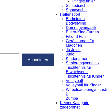
Pfingstturnier
Schiedsrichter
Sportwoche
Hallensport
Badminton
Bodystyling
Damengymnastik
Eltern-Kind-Turnen
Fit und Fun
Geräteturnen für
Mädchen
Ju-Jutsu
Judo
Kinderturnen
Abonnieren
Seniorengymnastik
Tischtennis für
Erwachsene
Tischtennis für Kinder
Volleyball
Volleyball für Kinder
Wirbelsaeulengymnasti
k
Zumba
Keiner Kategorie
zugeordnet