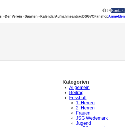
Facebook
Instagram
Kontakt
es
Der Verein
Sparten
Kalendar
Aufnahmeantrag
DSGVO
Fanshop
Anmelden
Kategorien
Allgemein
Beitrag
Fussball
1. Herren
2. Herren
Frauen
JSG Wedemark
Jugend