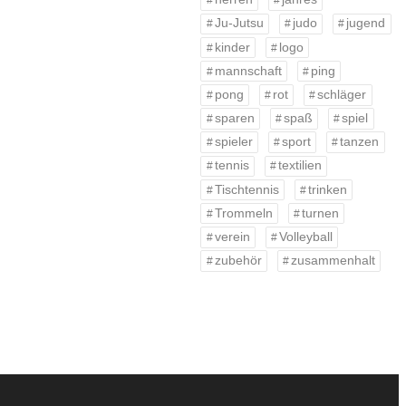
Ju-Jutsu
judo
jugend
kinder
logo
mannschaft
ping
pong
rot
schläger
sparen
spaß
spiel
spieler
sport
tanzen
tennis
textilien
Tischtennis
trinken
Trommeln
turnen
verein
Volleyball
zubehör
zusammenhalt