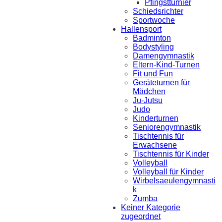
Pfingstturnier
Schiedsrichter
Sportwoche
Hallensport
Badminton
Bodystyling
Damengymnastik
Eltern-Kind-Turnen
Fit und Fun
Geräteturnen für
Mädchen
Ju-Jutsu
Judo
Kinderturnen
Seniorengymnastik
Tischtennis für
Erwachsene
Tischtennis für Kinder
Volleyball
Volleyball für Kinder
Wirbelsaeulengymnasti
k
Zumba
Keiner Kategorie
zugeordnet