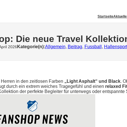
Startseite
Aktuell
p: Die neue Travel Kollektion
Kategorie(n):
Allgemein
, 
Beitrag
, 
Fussball
, 
Hallenspor
April 2026
Herren in den zeitlosen Farben
„Light Asphalt“ und Black
. O
ugt durch ein extrem weiches Tragegefühl und einen
relaxed Fi
e Kollektion der perfekte Begleiter für unterwegs oder entspannt