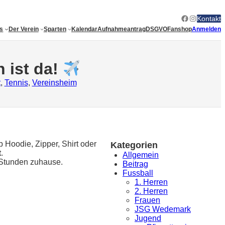
Facebook
Instagram
Kontakt
es
Der Verein
Sparten
Kalendar
Aufnahmeantrag
DSGVO
Fanshop
Anmelden
 ist da!
t
, 
Tennis
, 
Vereinsheim
b Hoodie, Zipper, Shirt oder
Kategorien
t
.
Allgemein
e Stunden zuhause.
Beitrag
Fussball
1. Herren
2. Herren
Frauen
JSG Wedemark
Jugend