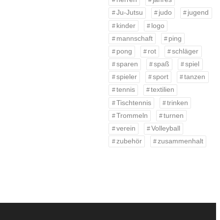
Ju-Jutsu
judo
jugend
kinder
logo
mannschaft
ping
pong
rot
schläger
sparen
spaß
spiel
spieler
sport
tanzen
tennis
textilien
Tischtennis
trinken
Trommeln
turnen
verein
Volleyball
zubehör
zusammenhalt