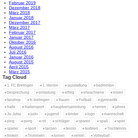
Februar 2019
Dezember 2018
März 2018
Januar 2018
Dezember 2017
März 2017
Februar 2017
Januar 2017
Oktober 2016
August 2016
Juli 2016
Januar 2016
August 2015
April 2015
März 2015
Tag Cloud
1. FC Brelingen
1. Herren
ausstattung
badminton
besprechung
einladung
erfolg
erwachsene
essen
fanshop
fc brelingen
frauen
Fußball
gymnastik
halle
Hallensport
hauptversammlung
herren
jahres
Ju-Jutsu
judo
jugend
kinder
logo
mannschaft
ping
pong
rot
schläger
sparen
spaß
spiel
spieler
sport
tanzen
tennis
textilien
Tischtennis
trinken
Trommeln
turnen
verein
Volleyball