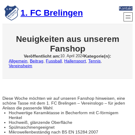
Zum
Kontakt
Inhalt
1. FC Brelingen
springen
Neuigkeiten aus unserem
Fanshop
Veröffentlicht am:
Kategorie(n):
10. April 2024
Allgemein
, 
Beitrag
, 
Fussball
, 
Hallensport
, 
Tennis
, 
Vereinsheim
Diese Woche möchten wir auf unseren Fanshop hinweisen, eine
schöne Tasse mit dem 1. FC Brelingen – Vereinslogo – für jeden
Anlass die passende Wahl.
Hochwertige Keramiktasse in Becherform mit C-förmigem
Henkel
Hochweiß, glänzende Oberfläche
Spülmaschinengeeignet
Mikrowellenbeständig nach BS EN 15284:2007