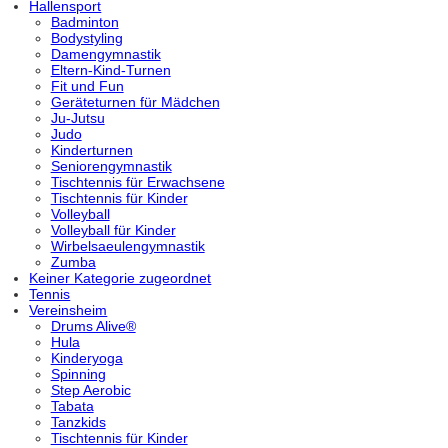
Hallensport
Badminton
Bodystyling
Damengymnastik
Eltern-Kind-Turnen
Fit und Fun
Geräteturnen für Mädchen
Ju-Jutsu
Judo
Kinderturnen
Seniorengymnastik
Tischtennis für Erwachsene
Tischtennis für Kinder
Volleyball
Volleyball für Kinder
Wirbelsaeulengymnastik
Zumba
Keiner Kategorie zugeordnet
Tennis
Vereinsheim
Drums Alive®
Hula
Kinderyoga
Spinning
Step Aerobic
Tabata
Tanzkids
Tischtennis für Kinder