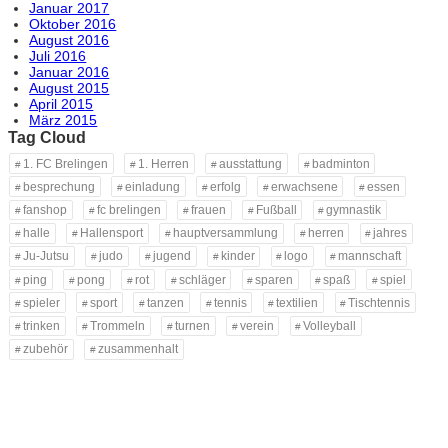
Januar 2017
Oktober 2016
August 2016
Juli 2016
Januar 2016
August 2015
April 2015
März 2015
Tag Cloud
1. FC Brelingen
1. Herren
ausstattung
badminton
besprechung
einladung
erfolg
erwachsene
essen
fanshop
fc brelingen
frauen
Fußball
gymnastik
halle
Hallensport
hauptversammlung
herren
jahres
Ju-Jutsu
judo
jugend
kinder
logo
mannschaft
ping
pong
rot
schläger
sparen
spaß
spiel
spieler
sport
tanzen
tennis
textilien
Tischtennis
trinken
Trommeln
turnen
verein
Volleyball
zubehör
zusammenhalt