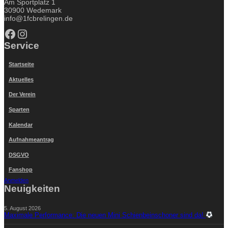
Am Sportplatz 1
30900 Wedemark
info@1fcbrelingen.de
Facebook
Instagram
Service
Startseite
Aktuelles
Der Verein
Sparten
Kalendar
Aufnahmeantrag
DSGVO
Fanshop
Anmelden
Neuigkeiten
5. August 2026
Maximale Performance: Die neuen Mini Schienbeinschoner sind da!