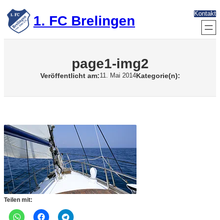
Zum
Kontakt
Inhalt
1. FC Brelingen
springen
page1-img2
Veröffentlicht am:
Kategorie(n):
11. Mai 2014
Teilen mit: