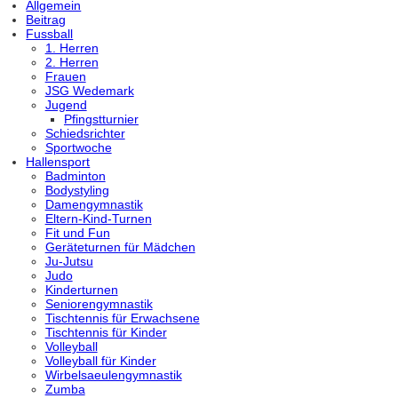
Allgemein
Beitrag
Fussball
1. Herren
2. Herren
Frauen
JSG Wedemark
Jugend
Pfingstturnier
Schiedsrichter
Sportwoche
Hallensport
Badminton
Bodystyling
Damengymnastik
Eltern-Kind-Turnen
Fit und Fun
Geräteturnen für Mädchen
Ju-Jutsu
Judo
Kinderturnen
Seniorengymnastik
Tischtennis für Erwachsene
Tischtennis für Kinder
Volleyball
Volleyball für Kinder
Wirbelsaeulengymnastik
Zumba