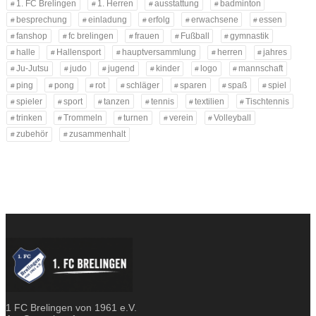
1. FC Brelingen
1. Herren
ausstattung
badminton
besprechung
einladung
erfolg
erwachsene
essen
fanshop
fc brelingen
frauen
Fußball
gymnastik
halle
Hallensport
hauptversammlung
herren
jahres
Ju-Jutsu
judo
jugend
kinder
logo
mannschaft
ping
pong
rot
schläger
sparen
spaß
spiel
spieler
sport
tanzen
tennis
textilien
Tischtennis
trinken
Trommeln
turnen
verein
Volleyball
zubehör
zusammenhalt
1 FC Brelingen von 1961 e.V.