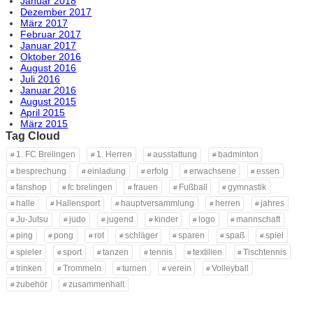
Januar 2018
Dezember 2017
März 2017
Februar 2017
Januar 2017
Oktober 2016
August 2016
Juli 2016
Januar 2016
August 2015
April 2015
März 2015
Tag Cloud
1. FC Brelingen
1. Herren
ausstattung
badminton
besprechung
einladung
erfolg
erwachsene
essen
fanshop
fc brelingen
frauen
Fußball
gymnastik
halle
Hallensport
hauptversammlung
herren
jahres
Ju-Jutsu
judo
jugend
kinder
logo
mannschaft
ping
pong
rot
schläger
sparen
spaß
spiel
spieler
sport
tanzen
tennis
textilien
Tischtennis
trinken
Trommeln
turnen
verein
Volleyball
zubehör
zusammenhalt