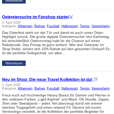
Weiterlesen
Ostereiersuche im Fanshop startet
3. April 2026
Kategorie:
Allgemein
, 
Beitrag
, 
Fussball
, 
Hallensport
, 
Tennis
, 
Vereinsheim
Das Osterfest steht vor der Tür und damit ist auch unser Oster-
Highlight zurück: Die große digitale Ostereiersuche! Von Karfreitag
bis einschließlich Ostermontag habt ihr die Chance auf einen
Rabattcode. Das Prinzip ist ganz einfach: Wer drei Ostereier im
Shop findet, sichert sich 10% Rabatt auf den gesamten Einkauf! Es
ist die perfekte Gelegenheit, um allen…
Weiterlesen
Neu im Shop: Die neue Travel Kollektion ist da!
1. April 2026
Kategorie:
Allgemein
, 
Beitrag
, 
Fussball
, 
Hallensport
, 
Tennis
, 
Vereinsheim
Freut euch auf hochwertige Heavy Basics für Damen und Herren in
den zeitlosen Farben „Light Asphalt“ und Black. Ob Hoodie, Zipper,
Shirt oder Sweatpants – jedes Teil überzeugt durch ein extrem
weiches Tragegefühl und einen relaxed Fit. Dezent mit eurem
Vereinslogo veredelt, ist die Kollektion der perfekte Begleiter für