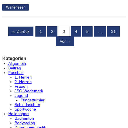
Weiterlesen
«
Zurück
1
2
3
4
5
…
31
Vor
»
Kategorien
Allgemein
Beitrag
Fussball
1. Herren
2. Herren
Frauen
JSG Wedemark
Jugend
Pfingstturnier
Schiedsrichter
Sportwoche
Hallensport
Badminton
Bodystyling
Damengymnastik