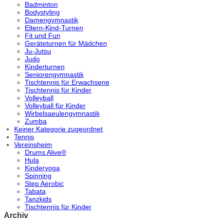
Badminton
Bodystyling
Damengymnastik
Eltern-Kind-Turnen
Fit und Fun
Geräteturnen für Mädchen
Ju-Jutsu
Judo
Kinderturnen
Seniorengymnastik
Tischtennis für Erwachsene
Tischtennis für Kinder
Volleyball
Volleyball für Kinder
Wirbelsaeulengymnastik
Zumba
Keiner Kategorie zugeordnet
Tennis
Vereinsheim
Drums Alive®
Hula
Kinderyoga
Spinning
Step Aerobic
Tabata
Tanzkids
Tischtennis für Kinder
Archiv