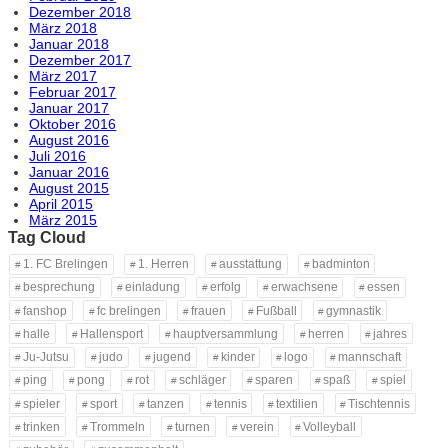
Dezember 2018
März 2018
Januar 2018
Dezember 2017
März 2017
Februar 2017
Januar 2017
Oktober 2016
August 2016
Juli 2016
Januar 2016
August 2015
April 2015
März 2015
Tag Cloud
1. FC Brelingen
1. Herren
ausstattung
badminton
besprechung
einladung
erfolg
erwachsene
essen
fanshop
fc brelingen
frauen
Fußball
gymnastik
halle
Hallensport
hauptversammlung
herren
jahres
Ju-Jutsu
judo
jugend
kinder
logo
mannschaft
ping
pong
rot
schläger
sparen
spaß
spiel
spieler
sport
tanzen
tennis
textilien
Tischtennis
trinken
Trommeln
turnen
verein
Volleyball