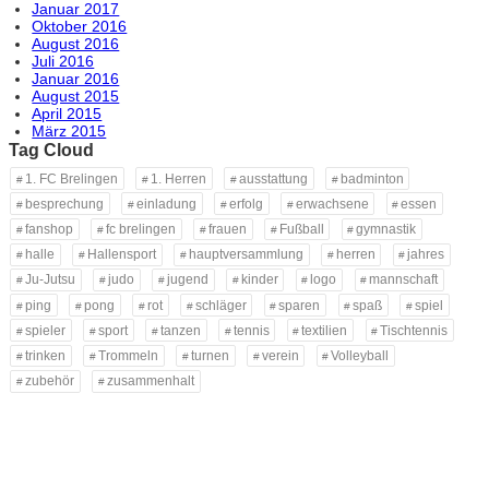
Januar 2017
Oktober 2016
August 2016
Juli 2016
Januar 2016
August 2015
April 2015
März 2015
Tag Cloud
1. FC Brelingen
1. Herren
ausstattung
badminton
besprechung
einladung
erfolg
erwachsene
essen
fanshop
fc brelingen
frauen
Fußball
gymnastik
halle
Hallensport
hauptversammlung
herren
jahres
Ju-Jutsu
judo
jugend
kinder
logo
mannschaft
ping
pong
rot
schläger
sparen
spaß
spiel
spieler
sport
tanzen
tennis
textilien
Tischtennis
trinken
Trommeln
turnen
verein
Volleyball
zubehör
zusammenhalt