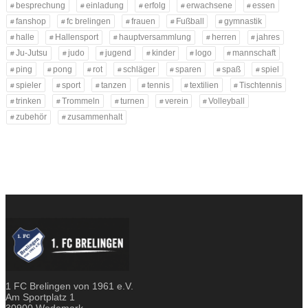
besprechung
einladung
erfolg
erwachsene
essen
fanshop
fc brelingen
frauen
Fußball
gymnastik
halle
Hallensport
hauptversammlung
herren
jahres
Ju-Jutsu
judo
jugend
kinder
logo
mannschaft
ping
pong
rot
schläger
sparen
spaß
spiel
spieler
sport
tanzen
tennis
textilien
Tischtennis
trinken
Trommeln
turnen
verein
Volleyball
zubehör
zusammenhalt
1 FC Brelingen von 1961 e.V.
Am Sportplatz 1
30900 Wedemark