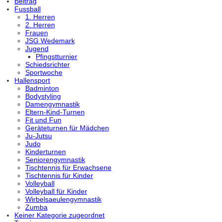
Beitrag
Fussball
1. Herren
2. Herren
Frauen
JSG Wedemark
Jugend
Pfingstturnier
Schiedsrichter
Sportwoche
Hallensport
Badminton
Bodystyling
Damengymnastik
Eltern-Kind-Turnen
Fit und Fun
Geräteturnen für Mädchen
Ju-Jutsu
Judo
Kinderturnen
Seniorengymnastik
Tischtennis für Erwachsene
Tischtennis für Kinder
Volleyball
Volleyball für Kinder
Wirbelsaeulengymnastik
Zumba
Keiner Kategorie zugeordnet