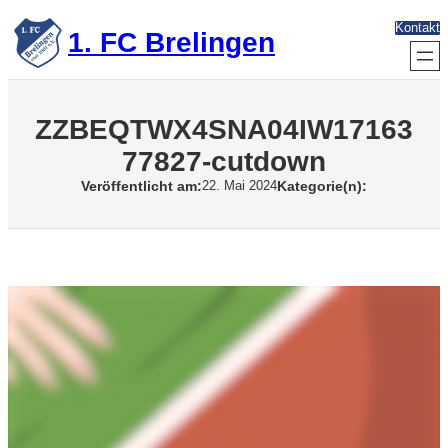
Zum
Kontakt
Inhalt
1. FC Brelingen
springen
ZZBEQTWX4SNA04IW17163
77827-cutdown
Veröffentlicht am:
Kategorie(n):
22. Mai 2024
V
i
d
e
o
-
P
l
a
y