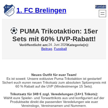
Zum
Kontakt
Inhalt
1. FC Brelingen
springen
PUMA Trikotaktion: 15er
Sets mit 60% UVP-Rabatt!
Veröffentlicht am:
Kategorie(n):
24. Juni 2026
Beitrag
, 
Fussball
Neues Outfit für euer Team!
Es ist soweit: Unsere exklusive Puma-Trikotaktion ist gestartet!
Sichert euch euren neuen Trikotsatz zum absoluten Spitzenpreis mit
60 % Rabatt auf die UVP (Mindestmenge 15 Sets).
Trikotsatz für 349 € zzgl. Veredelungen (14+1 Trikots):
Wählt eure Spieler- und Torwarttrikots aus und konfiguriert auf der
Produktseite direkt die passenden Veredelungen wie euer
Vereinslogo, Vereinsnamen und Nummern.