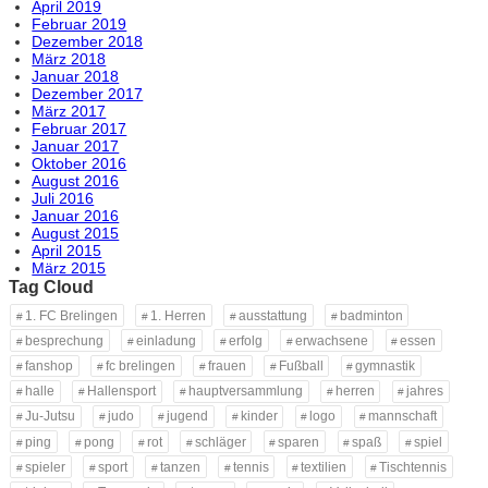
April 2019
Februar 2019
Dezember 2018
März 2018
Januar 2018
Dezember 2017
März 2017
Februar 2017
Januar 2017
Oktober 2016
August 2016
Juli 2016
Januar 2016
August 2015
April 2015
März 2015
Tag Cloud
1. FC Brelingen
1. Herren
ausstattung
badminton
besprechung
einladung
erfolg
erwachsene
essen
fanshop
fc brelingen
frauen
Fußball
gymnastik
halle
Hallensport
hauptversammlung
herren
jahres
Ju-Jutsu
judo
jugend
kinder
logo
mannschaft
ping
pong
rot
schläger
sparen
spaß
spiel
spieler
sport
tanzen
tennis
textilien
Tischtennis