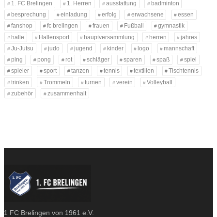
1. FC Brelingen
1. Herren
ausstattung
badminton
besprechung
einladung
erfolg
erwachsene
essen
fanshop
fc brelingen
frauen
Fußball
gymnastik
halle
Hallensport
hauptversammlung
herren
jahres
Ju-Jutsu
judo
jugend
kinder
logo
mannschaft
ping
pong
rot
schläger
sparen
spaß
spiel
spieler
sport
tanzen
tennis
textilien
Tischtennis
trinken
Trommeln
turnen
verein
Volleyball
zubehör
zusammenhalt
1 FC Brelingen von 1961 e.V.