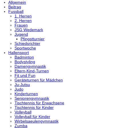
Allgemein
Beitrag
Fussball
1. Herren
2. Herren
Frauen
JSG Wedemark
Jugend
Pfingstturnier
Schiedsrichter
Sportwoche
Hallensport
Badminton
Bodystyling
Damengymnastik
Eltern-Kind-Turnen
Fit und Fun
Geräteturnen für Mädchen
Ju-Jutsu
Judo
Kinderturnen
Seniorengymnastik
Tischtennis für Erwachsene
Tischtennis für Kinder
Volleyball
Volleyball für Kinder
Wirbelsaeulengymnastik
Zumba