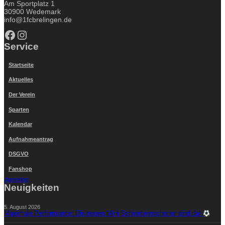
Am Sportplatz 1
30900 Wedemark
info@1fcbrelingen.de
Facebook
Instagram
Service
Startseite
Aktuelles
Der Verein
Sparten
Kalendar
Aufnahmeantrag
DSGVO
Fanshop
Anmelden
Neuigkeiten
5. August 2026
Maximale Performance: Die neuen Mini Schienbeinschoner sind da!