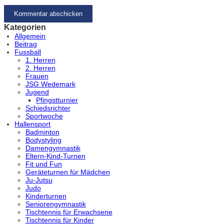
Kategorien
Allgemein
Beitrag
Fussball
1. Herren
2. Herren
Frauen
JSG Wedemark
Jugend
Pfingstturnier
Schiedsrichter
Sportwoche
Hallensport
Badminton
Bodystyling
Damengymnastik
Eltern-Kind-Turnen
Fit und Fun
Geräteturnen für Mädchen
Ju-Jutsu
Judo
Kinderturnen
Seniorengymnastik
Tischtennis für Erwachsene
Tischtennis für Kinder