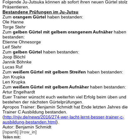
Folgende Ju-Jutsuka können ab sofort ihren neuen Gürtel stolz
Präsentieren.
Bestandene Prüfungen im Ju-Jutsu
Zum
orangem Gürtel
haben bestanden:
Ole Hanne
Torge Stehr
Zum
gelben Gürtel mit gelbem orangenem Aufnäher
haben
bestanden:
Etienne Ohnesorge
Leif Stehr
Zum
gelben Gürtel
haben bestanden:
Joop Blöchl
Jannik Böhnke
Lucas Ruf
Zum
weißem Gürtel mit gelbem Streifen
haben bestanden:
Jon Krupka
Len Krupka
Zum
weißem Gürtel mit gelbem Aufnäher
haben bestanden:
Artur Engelhardt
Euer Trainer wünscht euch weiterhin viel Erfolg beim üben und
bestehen der nächsten Gürtelprüfungen.
Apropos Trainer: Benjamin Schmidt hat Ende letzten Jahres die
Trainer C Ausbildung bestanden.
(
http://njjv.de/news/2016/274-wer-lacht-lernt-besser-trainer-c-
ausbildung-bestanden.html
).
Autor: Benjamin Schmidt
[/span6] [/row_in]
Teilen mit: