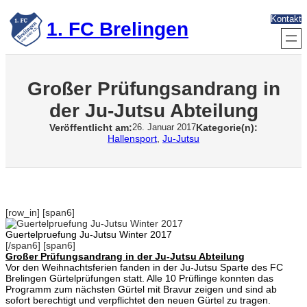
Zum
Kontakt
Inhalt
1. FC Brelingen
springen
Großer Prüfungsandrang in
der Ju-Jutsu Abteilung
Veröffentlicht am:
Kategorie(n):
26. Januar 2017
Hallensport
, 
Ju-Jutsu
[row_in] [span6]
Guertelpruefung Ju-Jutsu Winter 2017
[/span6] [span6]
Großer Prüfungsandrang in der Ju-Jutsu Abteilung
Vor den Weihnachtsferien fanden in der Ju-Jutsu Sparte des FC
Brelingen Gürtelprüfungen statt. Alle 10 Prüflinge konnten das
Programm zum nächsten Gürtel mit Bravur zeigen und sind ab
sofort berechtigt und verpflichtet den neuen Gürtel zu tragen.