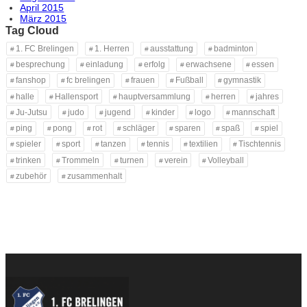
April 2015
März 2015
Tag Cloud
1. FC Brelingen
1. Herren
ausstattung
badminton
besprechung
einladung
erfolg
erwachsene
essen
fanshop
fc brelingen
frauen
Fußball
gymnastik
halle
Hallensport
hauptversammlung
herren
jahres
Ju-Jutsu
judo
jugend
kinder
logo
mannschaft
ping
pong
rot
schläger
sparen
spaß
spiel
spieler
sport
tanzen
tennis
textilien
Tischtennis
trinken
Trommeln
turnen
verein
Volleyball
zubehör
zusammenhalt