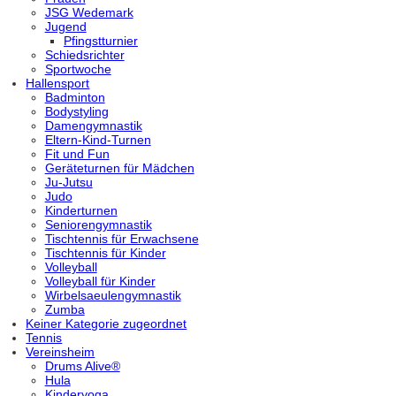
JSG Wedemark
Jugend
Pfingstturnier
Schiedsrichter
Sportwoche
Hallensport
Badminton
Bodystyling
Damengymnastik
Eltern-Kind-Turnen
Fit und Fun
Geräteturnen für Mädchen
Ju-Jutsu
Judo
Kinderturnen
Seniorengymnastik
Tischtennis für Erwachsene
Tischtennis für Kinder
Volleyball
Volleyball für Kinder
Wirbelsaeulengymnastik
Zumba
Keiner Kategorie zugeordnet
Tennis
Vereinsheim
Drums Alive®
Hula
Kinderyoga