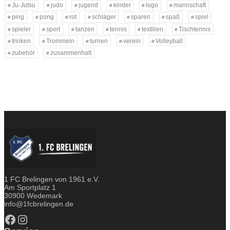
Ju-Jutsu
judo
jugend
kinder
logo
mannschaft
ping
pong
rot
schläger
sparen
spaß
spiel
spieler
sport
tanzen
tennis
textilien
Tischtennis
trinken
Trommeln
turnen
verein
Volleyball
zubehör
zusammenhalt
1 FC Brelingen von 1961 e.V.
Am Sportplatz 1
30900 Wedemark
info@1fcbrelingen.de
Facebook
Instagram