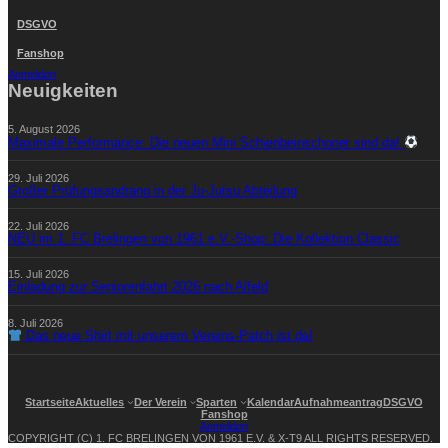
DSGVO
Fanshop
Anmelden
Neuigkeiten
5. August 2026
Maximale Performance: Die neuen Mini Schienbeinschoner sind da!
29. Juli 2026
Großer Prüfungsandrang in der Ju-Jutsu Abteilung
22. Juli 2026
NEU im 1. FC Brelingen von 1961 e.V.-Shop: Die Kollektion Classic
15. Juli 2026
Einladung zur Seniorenfahrt 2026 nach Alfeld
8. Juli 2026
Das neue Shirt mit unserem Vereins-Patch ist da!
Startseite
Aktuelles
Der Verein
Sparten
Kalendar
Aufnahmeantrag
DSGVO
Fanshop
Anmelden
COPYRIGHT (C) 1. FC BRELINGEN VON 1961 E.V. & X-T9 ALL RIGHTS RESERVED.