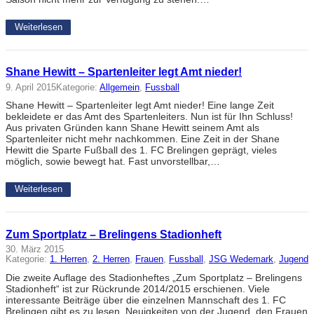
Weiterlesen
Shane Hewitt – Spartenleiter legt Amt nieder!
9. April 2015
Kategorie:
Allgemein
, 
Fussball
Shane Hewitt – Spartenleiter legt Amt nieder! Eine lange Zeit
bekleidete er das Amt des Spartenleiters. Nun ist für Ihn Schluss!
Aus privaten Gründen kann Shane Hewitt seinem Amt als
Spartenleiter nicht mehr nachkommen. Eine Zeit in der Shane
Hewitt die Sparte Fußball des 1. FC Brelingen geprägt, vieles
möglich, sowie bewegt hat. Fast unvorstellbar,…
Weiterlesen
Zum Sportplatz – Brelingens Stadionheft
30. März 2015
Kategorie:
1. Herren
, 
2. Herren
, 
Frauen
, 
Fussball
, 
JSG Wedemark
, 
Jugend
Die zweite Auflage des Stadionheftes „Zum Sportplatz – Brelingens
Stadionheft“ ist zur Rückrunde 2014/2015 erschienen. Viele
interessante Beiträge über die einzelnen Mannschaft des 1. FC
Brelingen gibt es zu lesen. Neuigkeiten von der Jugend, den Frauen