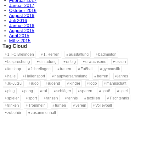
Februar 2017
Januar 2017
Oktober 2016
August 2016
Juli 2016
Januar 2016
August 2015
April 2015
März 2015
Tag Cloud
1. FC Brelingen
1. Herren
ausstattung
badminton
besprechung
einladung
erfolg
erwachsene
essen
fanshop
fc brelingen
frauen
Fußball
gymnastik
halle
Hallensport
hauptversammlung
herren
jahres
Ju-Jutsu
judo
jugend
kinder
logo
mannschaft
ping
pong
rot
schläger
sparen
spaß
spiel
spieler
sport
tanzen
tennis
textilien
Tischtennis
trinken
Trommeln
turnen
verein
Volleyball
zubehör
zusammenhalt