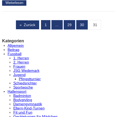
Weiterlesen
«
Zurück
1
…
29
30
31
Kategorien
Allgemein
Beitrag
Fussball
1. Herren
2. Herren
Frauen
JSG Wedemark
Jugend
Pfingstturnier
Schiedsrichter
Sportwoche
Hallensport
Badminton
Bodystyling
Damengymnastik
Eltern-Kind-Turnen
Fit und Fun
Geräteturnen für Mädchen