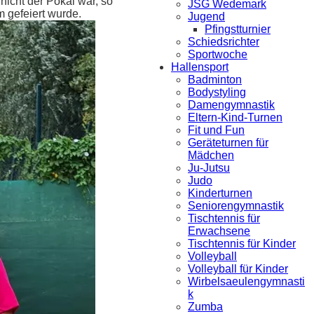
icht der Pokal war, so
JSG Wedemark
 gefeiert wurde.
Jugend
Pfingstturnier
Schiedsrichter
Sportwoche
Hallensport
Badminton
Bodystyling
Damengymnastik
Eltern-Kind-Turnen
Fit und Fun
Geräteturnen für
Mädchen
Ju-Jutsu
Judo
Kinderturnen
Seniorengymnastik
Tischtennis für
Erwachsene
Tischtennis für Kinder
Volleyball
Volleyball für Kinder
Wirbelsaeulengymnasti
k
Zumba