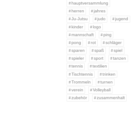
hauptversammlung
herren
jahres
Ju-Jutsu
judo
jugend
kinder
logo
mannschaft
ping
pong
rot
schläger
sparen
spaß
spiel
spieler
sport
tanzen
tennis
textilien
Tischtennis
trinken
Trommeln
turnen
verein
Volleyball
zubehör
zusammenhalt