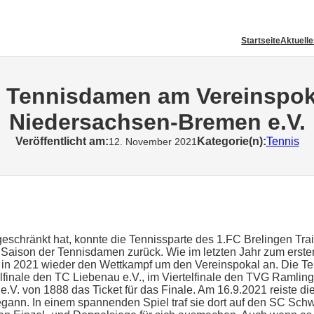
Startseite
Aktuell
er Tennisdamen am Vereinspok
Niedersachsen-Bremen e.V.
Veröffentlicht am:
Kategorie(n):
Tennis
12. November 2021
eschränkt hat, konnte die Tennissparte des 1.FC Brelingen Tra
e Saison der Tennisdamen zurück. Wie im letzten Jahr zum erst
in 2021 wieder den Wettkampf um den Vereinspokal an. Die T
lfinale den TC Liebenau e.V., im Viertelfinale den TVG Ramlin
.V. von 1888 das Ticket für das Finale. Am 16.9.2021 reiste 
ann. In einem spannenden Spiel traf sie dort auf den SC Sc