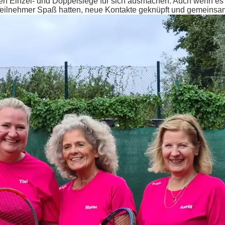
ren Einzel- und Doppelsiege für sich ausmachen. Auch wenn es n
eilnehmer Spaß hatten, neue Kontakte geknüpft und gemeinsam