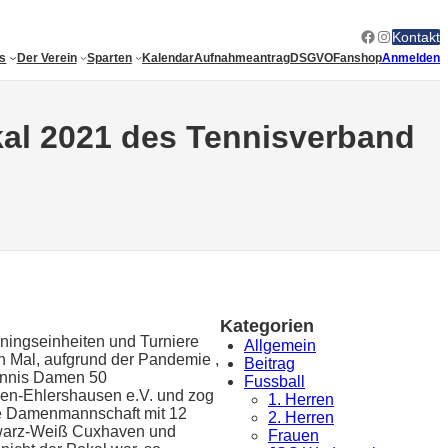
Facebook
Instagram
Kontakt
es
Der Verein
Sparten
Kalendar
Aufnahmeantrag
DSGVO
Fanshop
Anmelden
al 2021 des Tennisverband
Kategorien
iningseinheiten und Turniere
Allgemein
en Mal, aufgrund der Pandemie ,
Beitrag
ennis Damen 50
Fussball
gen-Ehlershausen e.V. und zog
1. Herren
die Damenmannschaft mit 12
2. Herren
hwarz-Weiß Cuxhaven und
Frauen