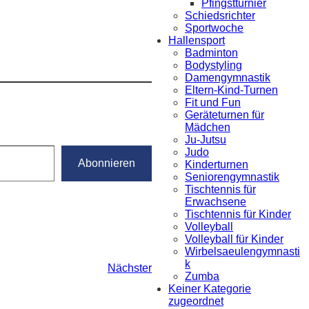
Pfingstturnier
Schiedsrichter
Sportwoche
Hallensport
Badminton
Bodystyling
Damengymnastik
Eltern-Kind-Turnen
Fit und Fun
Geräteturnen für
Mädchen
Ju-Jutsu
Judo
Abonnieren
Kinderturnen
Seniorengymnastik
Tischtennis für
Erwachsene
Tischtennis für Kinder
Volleyball
Volleyball für Kinder
Wirbelsaeulengymnasti
k
Nächster
Zumba
Keiner Kategorie
zugeordnet