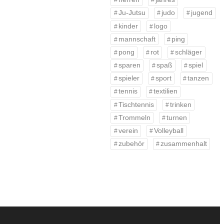
Ju-Jutsu
judo
jugend
kinder
logo
mannschaft
ping
pong
rot
schläger
sparen
spaß
spiel
spieler
sport
tanzen
tennis
textilien
Tischtennis
trinken
Trommeln
turnen
verein
Volleyball
zubehör
zusammenhalt