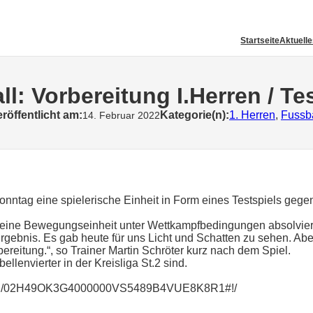
Startseite
Aktuell
l: Vorbereitung I.Herren / Te
röffentlicht am:
Kategorie(n):
1. Herren
, 
Fussba
14. Februar 2022
onntag eine spielerische Einheit in Form eines Testspiels ge
s eine Bewegungseinheit unter Wettkampfbedingungen absolvier
 Ergebnis. Es gab heute für uns Licht und Schatten zu sehen. A
ereitung.“, so Trainer Martin Schröter kurz nach dem Spiel.
lenvierter in der Kreisliga St.2 sind.
/-/spiel/02H49OK3G4000000VS5489B4VUE8K8R1#!/