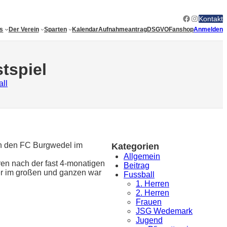
Facebook
Instagram
Kontakt
es
Der Verein
Sparten
Kalendar
Aufnahmeantrag
DSGVO
Fanshop
Anmelden
stspiel
ll
gen den FC Burgwedel im
Kategorien
Allgemein
en nach der fast 4-monatigen
Beitrag
ber im großen und ganzen war
Fussball
1. Herren
2. Herren
Frauen
JSG Wedemark
Jugend