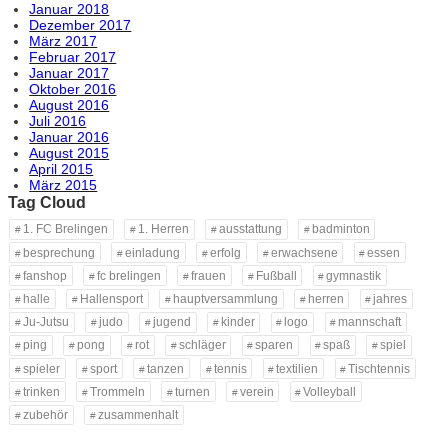
Januar 2018
Dezember 2017
März 2017
Februar 2017
Januar 2017
Oktober 2016
August 2016
Juli 2016
Januar 2016
August 2015
April 2015
März 2015
Tag Cloud
1. FC Brelingen
1. Herren
ausstattung
badminton
besprechung
einladung
erfolg
erwachsene
essen
fanshop
fc brelingen
frauen
Fußball
gymnastik
halle
Hallensport
hauptversammlung
herren
jahres
Ju-Jutsu
judo
jugend
kinder
logo
mannschaft
ping
pong
rot
schläger
sparen
spaß
spiel
spieler
sport
tanzen
tennis
textilien
Tischtennis
trinken
Trommeln
turnen
verein
Volleyball
zubehör
zusammenhalt