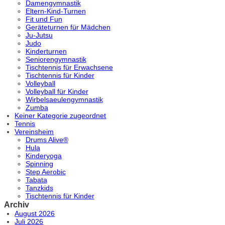
Damengymnastik
Eltern-Kind-Turnen
Fit und Fun
Geräteturnen für Mädchen
Ju-Jutsu
Judo
Kinderturnen
Seniorengymnastik
Tischtennis für Erwachsene
Tischtennis für Kinder
Volleyball
Volleyball für Kinder
Wirbelsaeulengymnastik
Zumba
Keiner Kategorie zugeordnet
Tennis
Vereinsheim
Drums Alive®
Hula
Kinderyoga
Spinning
Step Aerobic
Tabata
Tanzkids
Tischtennis für Kinder
Archiv
August 2026
Juli 2026