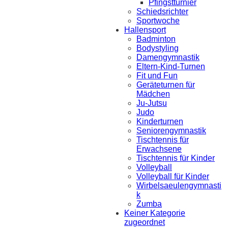
Pfingstturnier
Schiedsrichter
Sportwoche
Hallensport
Badminton
Bodystyling
Damengymnastik
Eltern-Kind-Turnen
Fit und Fun
Geräteturnen für
Mädchen
Ju-Jutsu
Judo
Kinderturnen
Seniorengymnastik
Tischtennis für
Erwachsene
Tischtennis für Kinder
Volleyball
Volleyball für Kinder
Wirbelsaeulengymnasti
k
Zumba
Keiner Kategorie
zugeordnet