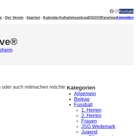
Facebook
Instagram
Kontakt
es
Der Verein
Sparten
Kalendar
Aufnahmeantrag
DSGVO
Fanshop
Anmelden
ive®
nsheim
uen oder auch mitmachen möchte
Kategorien
Allgemein
Beitrag
Fussball
1. Herren
2. Herren
Frauen
JSG Wedemark
Jugend