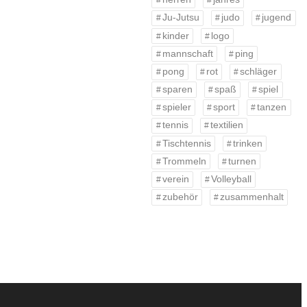
Ju-Jutsu
judo
jugend
kinder
logo
mannschaft
ping
pong
rot
schläger
sparen
spaß
spiel
spieler
sport
tanzen
tennis
textilien
Tischtennis
trinken
Trommeln
turnen
verein
Volleyball
zubehör
zusammenhalt