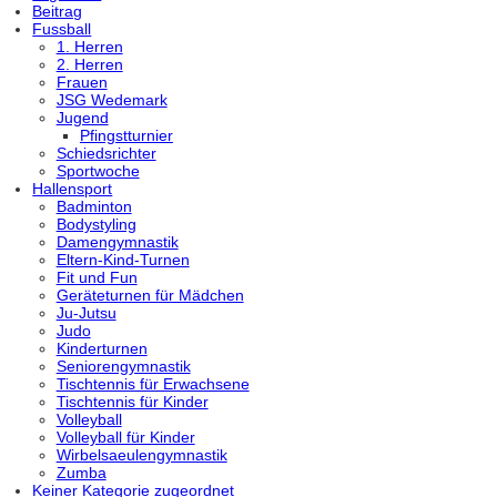
Beitrag
Fussball
1. Herren
2. Herren
Frauen
JSG Wedemark
Jugend
Pfingstturnier
Schiedsrichter
Sportwoche
Hallensport
Badminton
Bodystyling
Damengymnastik
Eltern-Kind-Turnen
Fit und Fun
Geräteturnen für Mädchen
Ju-Jutsu
Judo
Kinderturnen
Seniorengymnastik
Tischtennis für Erwachsene
Tischtennis für Kinder
Volleyball
Volleyball für Kinder
Wirbelsaeulengymnastik
Zumba
Keiner Kategorie zugeordnet