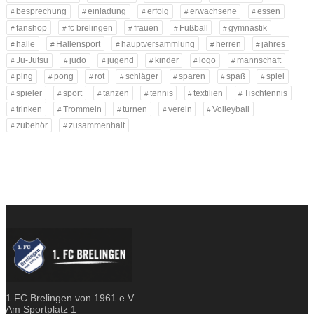
besprechung
einladung
erfolg
erwachsene
essen
fanshop
fc brelingen
frauen
Fußball
gymnastik
halle
Hallensport
hauptversammlung
herren
jahres
Ju-Jutsu
judo
jugend
kinder
logo
mannschaft
ping
pong
rot
schläger
sparen
spaß
spiel
spieler
sport
tanzen
tennis
textilien
Tischtennis
trinken
Trommeln
turnen
verein
Volleyball
zubehör
zusammenhalt
1 FC Brelingen von 1961 e.V.
Am Sportplatz 1