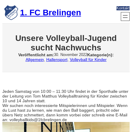
Zum
Kontakt
Inhalt
1. FC Brelingen
springen
Unsere Volleyball-Jugend
sucht Nachwuchs
Veröffentlicht am:
Kategorie(n):
30. November 2022
Allgemein
, 
Hallensport
, 
Volleyball für Kinder
Jeden Samstag von 10:00 – 11:30 Uhr findet in der Sporthalle unter
der Leitung von Tom Matthus Volleyballtraining für Kinder zwischen
10 und 14 Jahren statt.
Wir suchen noch interessierte Mitspielerinnen und Mitspieler. Wenn
du Lust hast zu lernen, wie man den Ball baggert, pritscht oder
übers Netz schmettert, dann komm vorbei oder schreib eine E-Mail
an: volleyballkids@1fcbrelingen.de