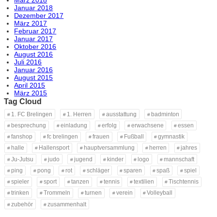
Januar 2018
Dezember 2017
März 2017
Februar 2017
Januar 2017
Oktober 2016
August 2016
Juli 2016
Januar 2016
August 2015
April 2015
März 2015
Tag Cloud
1. FC Brelingen
1. Herren
ausstattung
badminton
besprechung
einladung
erfolg
erwachsene
essen
fanshop
fc brelingen
frauen
Fußball
gymnastik
halle
Hallensport
hauptversammlung
herren
jahres
Ju-Jutsu
judo
jugend
kinder
logo
mannschaft
ping
pong
rot
schläger
sparen
spaß
spiel
spieler
sport
tanzen
tennis
textilien
Tischtennis
trinken
Trommeln
turnen
verein
Volleyball
zubehör
zusammenhalt