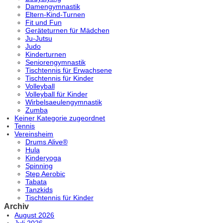
Damengymnastik
Eltern-Kind-Turnen
Fit und Fun
Geräteturnen für Mädchen
Ju-Jutsu
Judo
Kinderturnen
Seniorengymnastik
Tischtennis für Erwachsene
Tischtennis für Kinder
Volleyball
Volleyball für Kinder
Wirbelsaeulengymnastik
Zumba
Keiner Kategorie zugeordnet
Tennis
Vereinsheim
Drums Alive®
Hula
Kinderyoga
Spinning
Step Aerobic
Tabata
Tanzkids
Tischtennis für Kinder
Archiv
August 2026
Juli 2026