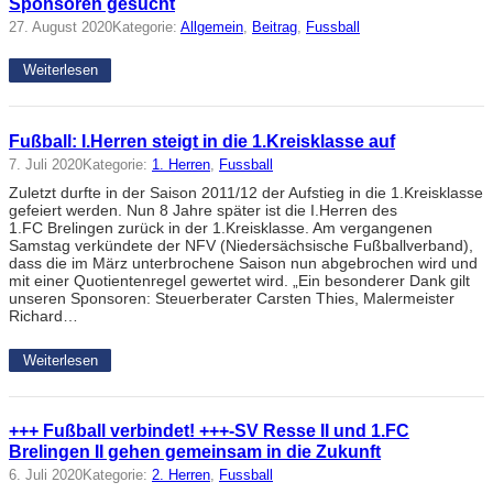
Sponsoren gesucht
27. August 2020
Kategorie:
Allgemein
, 
Beitrag
, 
Fussball
Weiterlesen
Fußball: I.Herren steigt in die 1.Kreisklasse auf
7. Juli 2020
Kategorie:
1. Herren
, 
Fussball
Zuletzt durfte in der Saison 2011/12 der Aufstieg in die 1.Kreisklasse
gefeiert werden. Nun 8 Jahre später ist die I.Herren des
1.FC Brelingen zurück in der 1.Kreisklasse. Am vergangenen
Samstag verkündete der NFV (Niedersächsische Fußballverband),
dass die im März unterbrochene Saison nun abgebrochen wird und
mit einer Quotientenregel gewertet wird. „Ein besonderer Dank gilt
unseren Sponsoren: Steuerberater Carsten Thies, Malermeister
Richard…
Weiterlesen
+++ Fußball verbindet! +++-SV Resse II und 1.FC
Brelingen II gehen gemeinsam in die Zukunft
6. Juli 2020
Kategorie:
2. Herren
, 
Fussball