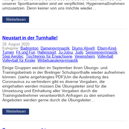
unserer Sportkameraden sind wir verpflichtet, Hygienemaßnahmen
umzusetzen. Denn keiner von uns möchte wieder…
Weiterlesen
Neustart in der Turnhalle!
28. August 2020
Kategorie:
Badminton
, 
Damengymnastik
, 
Drums Alive®
, 
Eltern-Kind-
Turnen
, 
Fit und Fun
, 
Hallensport
, 
Ju-Jutsu
, 
Judo
, 
Seniorengymnastik
, 
Step Aerobic
, 
Tischtennis für Erwachsene
, 
Vereinsheim
, 
Volleyball
, 
Volleyball für Kinder
, 
Wirbelsaeulengymnastik
Einige Gruppen werden im September ihren Übungs- und
Trainingsbetrieb in der Brelinger Schulsporthalle wieder aufnehmen
können. (siehe angehängtes PDF)Um die Ausbreitung des
Coronavirus zu verhindern gibt es diverse Vorgaben, die
eingehalten werden müssen.Die Übungsleiter sind für die
Umsetzung und Einhaltung aller Vorgaben durch die
Trainingsteilnehmer verantwortlich.Anfragen zu den einzelnen
Angeboten werden gerne durch die Übungsleiter…
Weiterlesen