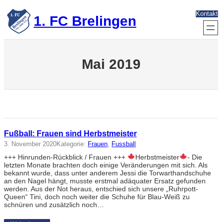
Zum
Kontakt
Inhalt
1. FC Brelingen
springen
Mai 2019
Fußball: Frauen sind Herbstmeister
3. November 2020
Kategorie:
Frauen
, 
Fussball
+++ Hinrunden-Rückblick / Frauen +++
Herbstmeister
- Die
letzten Monate brachten doch einige Veränderungen mit sich. Als
bekannt wurde, dass unter anderem Jessi die Torwarthandschuhe
an den Nagel hängt, musste erstmal adäquater Ersatz gefunden
werden. Aus der Not heraus, entschied sich unsere „Ruhrpott-
Queen“ Tini, doch noch weiter die Schuhe für Blau-Weiß zu
schnüren und zusätzlich noch…