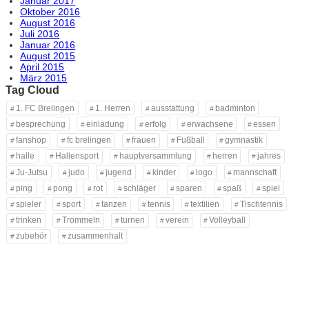
Januar 2017
Oktober 2016
August 2016
Juli 2016
Januar 2016
August 2015
April 2015
März 2015
Tag Cloud
1. FC Brelingen
1. Herren
ausstattung
badminton
besprechung
einladung
erfolg
erwachsene
essen
fanshop
fc brelingen
frauen
Fußball
gymnastik
halle
Hallensport
hauptversammlung
herren
jahres
Ju-Jutsu
judo
jugend
kinder
logo
mannschaft
ping
pong
rot
schläger
sparen
spaß
spiel
spieler
sport
tanzen
tennis
textilien
Tischtennis
trinken
Trommeln
turnen
verein
Volleyball
zubehör
zusammenhalt