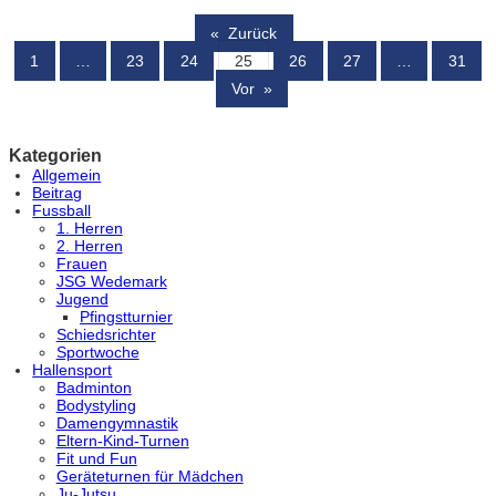
«
Zurück
1
…
23
24
25
26
27
…
31
Vor
»
Kategorien
Allgemein
Beitrag
Fussball
1. Herren
2. Herren
Frauen
JSG Wedemark
Jugend
Pfingstturnier
Schiedsrichter
Sportwoche
Hallensport
Badminton
Bodystyling
Damengymnastik
Eltern-Kind-Turnen
Fit und Fun
Geräteturnen für Mädchen
Ju-Jutsu