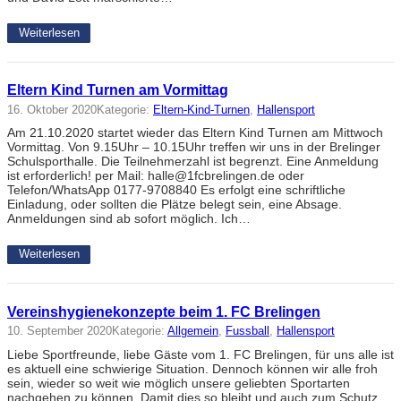
Weiterlesen
Eltern Kind Turnen am Vormittag
16. Oktober 2020
Kategorie:
Eltern-Kind-Turnen
, 
Hallensport
Am 21.10.2020 startet wieder das Eltern Kind Turnen am Mittwoch
Vormittag. Von 9.15Uhr – 10.15Uhr treffen wir uns in der Brelinger
Schulsporthalle. Die Teilnehmerzahl ist begrenzt. Eine Anmeldung
ist erforderlich! per Mail: halle@1fcbrelingen.de oder
Telefon/WhatsApp 0177-9708840 Es erfolgt eine schriftliche
Einladung, oder sollten die Plätze belegt sein, eine Absage.
Anmeldungen sind ab sofort möglich. Ich…
Weiterlesen
Vereinshygienekonzepte beim 1. FC Brelingen
10. September 2020
Kategorie:
Allgemein
, 
Fussball
, 
Hallensport
Liebe Sportfreunde, liebe Gäste vom 1. FC Brelingen, für uns alle ist
es aktuell eine schwierige Situation. Dennoch können wir alle froh
sein, wieder so weit wie möglich unsere geliebten Sportarten
nachgehen zu können. Damit dies so bleibt und auch zum Schutz