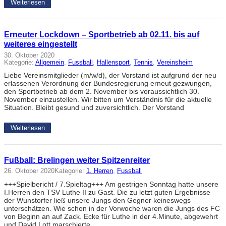
Weiterlesen
Erneuter Lockdown – Sportbetrieb ab 02.11. bis auf
weiteres eingestellt
30. Oktober 2020
Kategorie:
Allgemein
, 
Fussball
, 
Hallensport
, 
Tennis
, 
Vereinsheim
Liebe Vereinsmitglieder (m/w/d), der Vorstand ist aufgrund der neu
erlassenen Verordnung der Bundesregierung erneut gezwungen,
den Sportbetrieb ab dem 2. November bis voraussichtlich 30.
November einzustellen. Wir bitten um Verständnis für die aktuelle
Situation. Bleibt gesund und zuversichtlich. Der Vorstand
Weiterlesen
Fußball: Brelingen weiter Spitzenreiter
26. Oktober 2020
Kategorie:
1. Herren
, 
Fussball
+++Spielbericht / 7.Spieltag+++ Am gestrigen Sonntag hatte unsere
I.Herren den TSV Luthe II zu Gast. Die zu letzt guten Ergebnisse
der Wunstorfer ließ unsere Jungs den Gegner keineswegs
unterschätzen. Wie schon in der Vorwoche waren die Jungs des FC
von Beginn an auf Zack. Ecke für Luthe in der 4.Minute, abgewehrt
und David Lott marschierte…