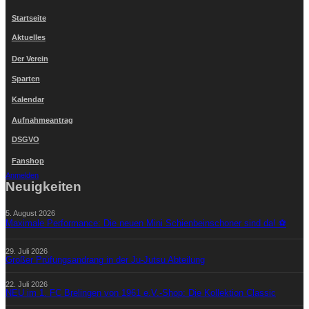
Startseite
Aktuelles
Der Verein
Sparten
Kalendar
Aufnahmeantrag
DSGVO
Fanshop
Anmelden
Neuigkeiten
5. August 2026
Maximale Performance: Die neuen Mini Schienbeinschoner sind da! ⚽
29. Juli 2026
Großer Prüfungsandrang in der Ju-Jutsu Abteilung
22. Juli 2026
NEU im 1. FC Brelingen von 1961 e.V.-Shop: Die Kollektion Classic