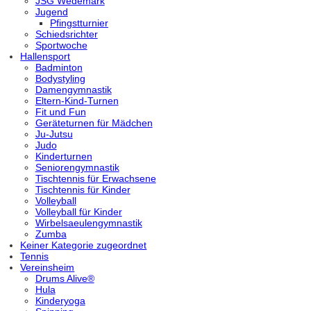
JSG Wedemark
Jugend
Pfingstturnier
Schiedsrichter
Sportwoche
Hallensport
Badminton
Bodystyling
Damengymnastik
Eltern-Kind-Turnen
Fit und Fun
Geräteturnen für Mädchen
Ju-Jutsu
Judo
Kinderturnen
Seniorengymnastik
Tischtennis für Erwachsene
Tischtennis für Kinder
Volleyball
Volleyball für Kinder
Wirbelsaeulengymnastik
Zumba
Keiner Kategorie zugeordnet
Tennis
Vereinsheim
Drums Alive®
Hula
Kinderyoga