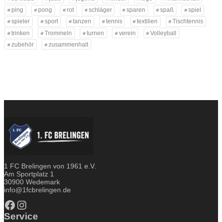
ping
pong
rot
schläger
sparen
spaß
spiel
spieler
sport
tanzen
tennis
textilien
Tischtennis
trinken
Trommeln
turnen
verein
Volleyball
zubehör
zusammenhalt
1 FC Brelingen von 1961 e.V.
Am Sportplatz 1
30900 Wedemark
info@1fcbrelingen.de
Facebook
Instagram
Service